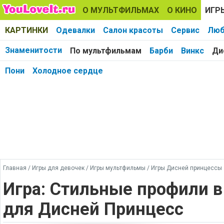
О МУЛЬТФИЛЬМАХ
О КИНО
ИГР
КАРТИНКИ
Одевалки
Салон красоты
Сервис
Люб
Знаменитости
По мультфильмам
Барби
Винкс
Ди
Пони
Холодное сердце
Главная
/
Игры для девочек
/
Игры мультфильмы
/
Игры Дисней принцессы
Игра: Стильные профили в
для Дисней Принцесс