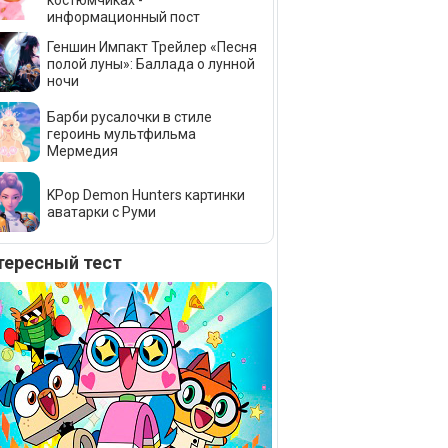
костюмчиках -
информационный пост
Геншин Импакт Трейлер «Песня
полой луны»: Баллада о лунной
ночи
Барби русалочки в стиле
героинь мультфильма
Мермедия
KPop Demon Hunters картинки
аватарки с Руми
тересный тест