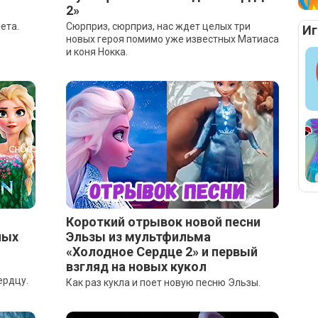
2»
ета.
Сюрприз, сюрприз, нас ждет целых три
Иг
новых героя помимо уже известных Матиаса
и коня Нокка.
Короткий отрывок новой песни
лых
Эльзы из мультфильма
«Холодное Сердце 2» и первый
взгляд на новых кукол
ердцу.
Как раз кукла и поет новую песню Эльзы.