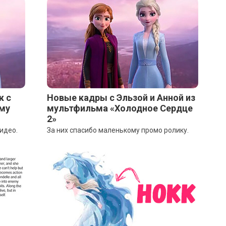
к с
Новые кадры с Эльзой и Анной из
ому
мультфильма «Холодное Сердце
2»
видео.
За них спасибо маленькому промо ролику.