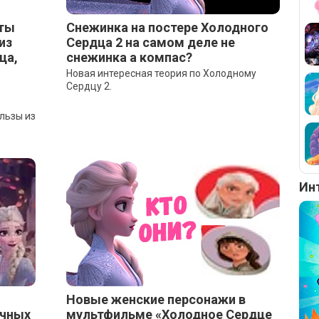
еты
Снежинка на постере Холодного
из
Сердца 2 на самом деле не
ца,
снежинка а компас?
Новая интересная теория по Холодному
Сердцу 2.
льзы из
Ин
Новые женские персонажи в
ичных
мультфильме «Холодное Сердце