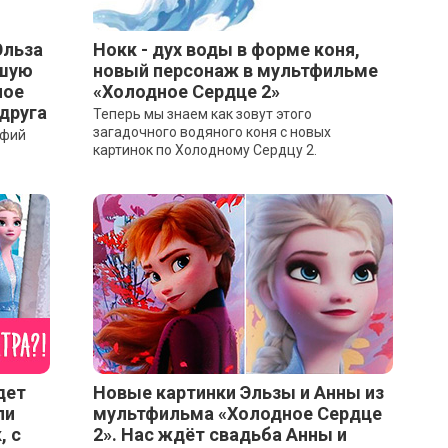
Эльза
Нокк - дух воды в форме коня,
ьшую
новый персонаж в мультфильме
ное
«Холодное Сердце 2»
 друга
Теперь мы знаем как зовут этого
загадочного водяного коня с новых
афий
картинок по Холодному Сердцу 2.
дет
Новые картинки Эльзы и Анны из
ли
мультфильма «Холодное Сердце
, с
2». Нас ждёт свадьба Анны и