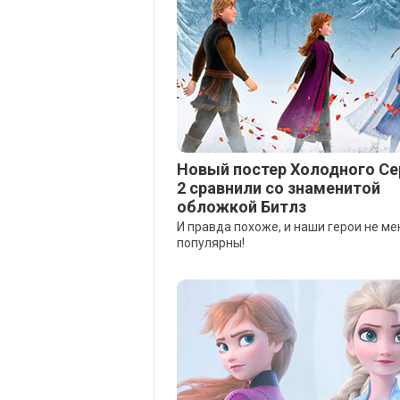
Новый постер Холодного С
2 сравнили со знаменитой
обложкой Битлз
И правда похоже, и наши герои не ме
популярны!