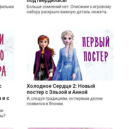
подтвердилась!
тфильма
Больше сомнений нет. Описание к игровому
набору раскрыло важную деталь сюжета.
с
Холодное Сердце 2: Новый
постер с Эльзой и Анной
 и с
И, следуя традициям, он первым делом
появился в Японии.
ли
ны?