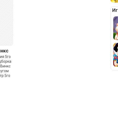
Иг
инкс
ия 5го
одборка
 Винкс
ругом
тр 5го