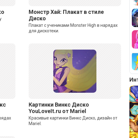
ко
Монстр Хай: Плакат в стиле
Диско
у
Плакат с учениками Monster High в нарядах
для дискотеки.
Ин
кс
Картинки Винкс Диско
YouLoveIt.ru от Mariel
арядах
Красивые картинки Винкс Диско, дизайн от
Mariel.