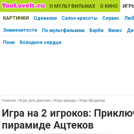
О МУЛЬТФИЛЬМАХ
О КИНО
ИГР
КАРТИНКИ
Одевалки
Салон красоты
Сервис
Люб
Знаменитости
По мультфильмам
Барби
Винкс
Ди
Пони
Холодное сердце
Главная
/
Игры для девочек
/
Игры аркады
/
Игры бродилки
Игра на 2 игроков: Приклю
пирамиде Ацтеков