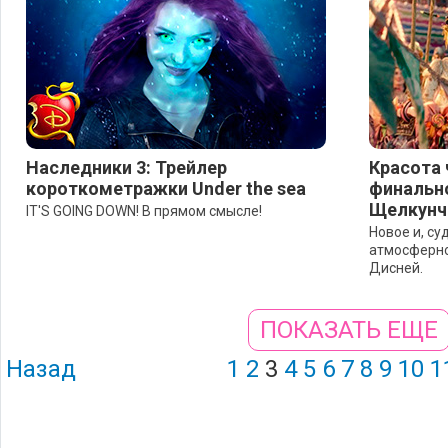
Наследники 3: Трейлер
Красота 
короткометражки Under the sea
финальн
Щелкунч
IT'S GOING DOWN! В прямом смысле!
Новое и, су
атмосферно
Дисней.
ПОКАЗАТЬ ЕЩЕ
Назад
1
2
3
4
5
6
7
8
9
10
1