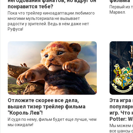
негодования фанатов, но вдруг он
фильма "
понравится тебе?
Первый из 
Марвел.
Пока что трейлер киноадаптации любимого
многими мультсериала не вызывает
радости у зрителей. Ведь в нём даже нет
Руфуса!
Отложите скорее все дела,
Эта игра
вышел тизер трейлер фильма
популярн
"Король Лев"!
игр. Что
Potter: W
И судя по нему, фильм будет еще лучше, чем
мы ожидали!
Мы можем ош
все шансы 