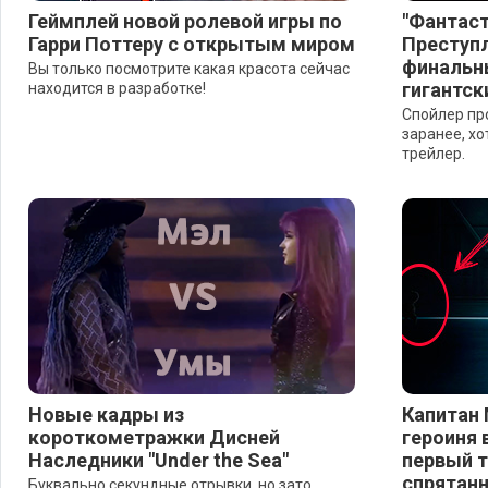
Геймплей новой ролевой игры по
"Фантаст
Гарри Поттеру с открытым миром
Преступл
финальн
Вы только посмотрите какая красота сейчас
гигантск
находится в разработке!
Спойлер про
заранее, хо
трейлер.
Новые кадры из
Капитан 
короткометражки Дисней
героиня 
Наследники "Under the Sea"
первый т
спрятан
Буквально секундные отрывки, но зато