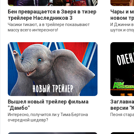
Бен превращается в Зверя в тизер
Чары и м
трейлере Наследников 3
новом т
Часики тикают, а в трейлере показывают
И Джинни в
массу всего интересного!
шуток и спо
Вышел новый трейлер фильма
Заглавна
"Дамбо"
версии "
Интересно, получится ли у Тима Бертона
Песня стара
очередной шедевр?