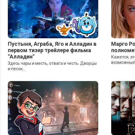
Пустыня, Аграба, Яго и Алладин в
Марго Ро
первом тизер трейлере фильма
полноме
"Алладин"
Кажется, эт
возможных
Здесь чары и месть, отвага и честь. Дворцы
и песок...