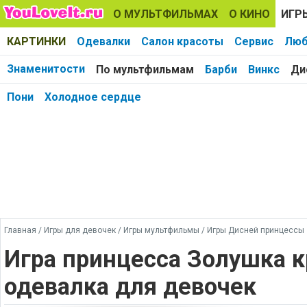
О МУЛЬТФИЛЬМАХ
О КИНО
ИГР
КАРТИНКИ
Одевалки
Салон красоты
Сервис
Люб
Знаменитости
По мультфильмам
Барби
Винкс
Ди
Пони
Холодное сердце
Главная
/
Игры для девочек
/
Игры мультфильмы
/
Игры Дисней принцессы
Игра принцесса Золушка к
одевалка для девочек