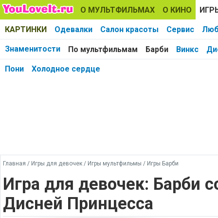
О МУЛЬТФИЛЬМАХ
О КИНО
ИГР
КАРТИНКИ
Одевалки
Салон красоты
Сервис
Люб
Знаменитости
По мультфильмам
Барби
Винкс
Ди
Пони
Холодное сердце
Главная
/
Игры для девочек
/
Игры мультфильмы
/
Игры Барби
Игра для девочек: Барби 
Дисней Принцесса