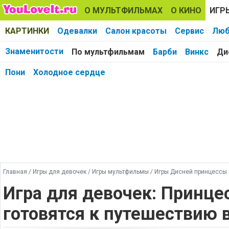
О МУЛЬТФИЛЬМАХ
О КИНО
ИГР
КАРТИНКИ
Одевалки
Салон красоты
Сервис
Люб
Знаменитости
По мультфильмам
Барби
Винкс
Ди
Пони
Холодное сердце
Главная
/
Игры для девочек
/
Игры мультфильмы
/
Игры Дисней принцессы
Игра для девочек: Принц
готовятся к путешествию 