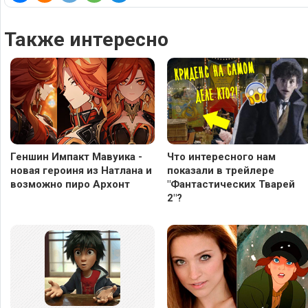
Также интересно
Геншин Импакт Мавуика -
Что интересного нам
новая героиня из Натлана и
показали в трейлере
возможно пиро Архонт
"Фантастических Тварей
2"?