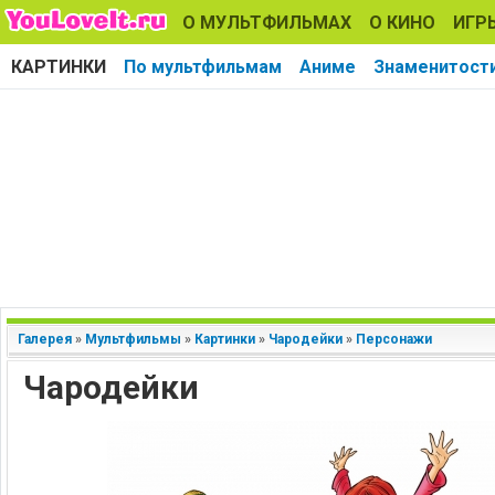
О МУЛЬТФИЛЬМАХ
О КИНО
ИГР
КАРТИНКИ
По мультфильмам
Аниме
Знаменитост
Галерея
»
Мультфильмы
»
Картинки
»
Чародейки
»
Персонажи
Чародейки