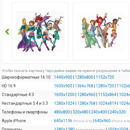
Чтобы скачать картинку Чародейки нажми на нужное разрешение в табл
Широкоформатные 16:10
1440x900
|
1280x800
|
1152x720
HD 16:9
1600x900
|
1366x768
|
1280x720
|
1152x
Стандартные 4:3
1600x1200
|
1280x960
|
1152x864
|
1024
Нестандартные 5:4 и 5:3
1280x1024
|
1280x768
|
1024x819
|
1024
Телефоны и смартфоны
480x800
|
320x480
|
240x400
|
240x320
Apple iPhone
640x1136
|
640x960
iPhone 5/5s
iPhone 4/4
Планшеты
1280x1280
|
1024x1024
Android планшеты