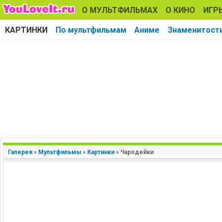
О МУЛЬТФИЛЬМАХ
О КИНО
ИГР
КАРТИНКИ
По мультфильмам
Аниме
Знаменитост
Галерея
»
Мультфильмы
»
Картинки
»
Чародейки