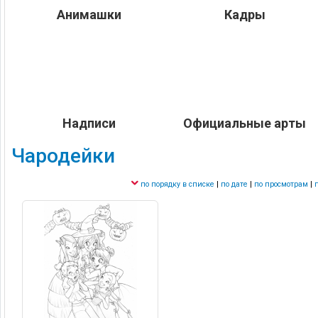
Анимашки
Кадры
Надписи
Официальные арты
Чародейки
по порядку в списке
|
по дате
|
по просмотрам
|