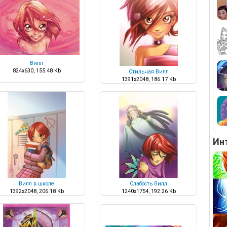
Вилл
824x630, 155.48 Kb
Стильная Вилл
1391x2048, 186.17 Kb
Ин
Вилл в школе
Слабость Вилл
1392x2048, 206.18 Kb
1240x1754, 192.26 Kb