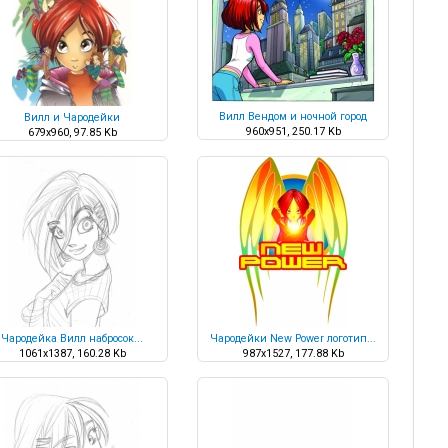
Вилл Вендом и ночной город
Вилл и Чародейки
960x951, 250.17 Kb
679x960, 97.85 Kb
Чародейка Вилл набросок...
Чародейки New Power логотип...
1061x1387, 160.28 Kb
987x1527, 177.88 Kb