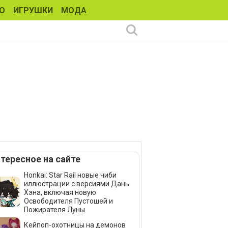
О
ИГРУШКИ
МОДА
тересное на сайте
Honkai: Star Rail новые чиби
иллюстрации с версиями Дань
Хэна, включая новую
Освободителя Пустошей и
Пожирателя Луны
Кейпоп-охотницы на демонов