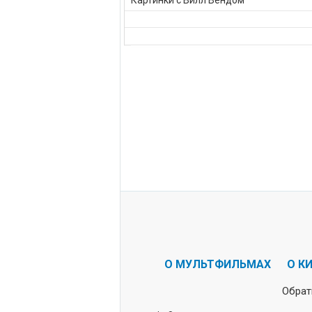
Картинки с Вилл Вендом
О МУЛЬТФИЛЬМАХ
О К
Обрат