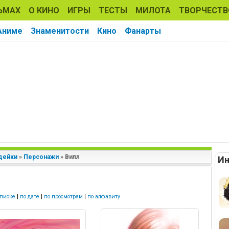
ЬМАХ
О КИНО
ИГРЫ
ТЕСТЫ
МИЛОТА
ТВОРЧЕСТВ
Аниме
Знаменитости
Кино
Фанарты
дейки
»
Персонажи
»
Вилл
Ин
списке
|
по дате
|
по просмотрам
|
по алфавиту