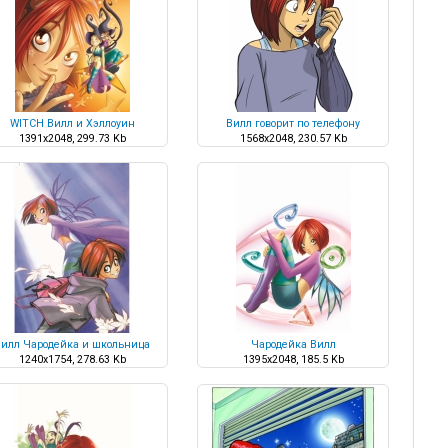
WITCH Вилл и Хэллоуин
Вилл говорит по телефону
1391x2048, 299.73 Kb
1568x2048, 230.57 Kb
илл Чародейка и школьница
Чародейка Вилл
1240x1754, 278.63 Kb
1395x2048, 185.5 Kb