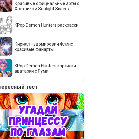
Красивые официальные арты с
Хантрикс и Sunlight Sisters
KPop Demon Hunters раскраски
Кирилл Чудомирович Флинс
красивые фанарты
KPop Demon Hunters картинки
аватарки с Руми
тересный тест