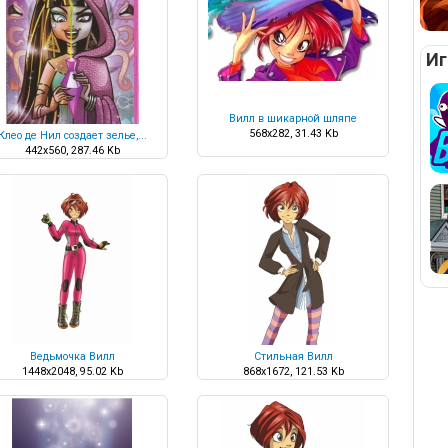
Иг
Вилл в шикарной шляпе
568x282, 31.43 Kb
Клео де Нил создает зелье,...
442x560, 287.46 Kb
Ведьмочка Вилл
Стильная Вилл
1448x2048, 95.02 Kb
868x1672, 121.53 Kb