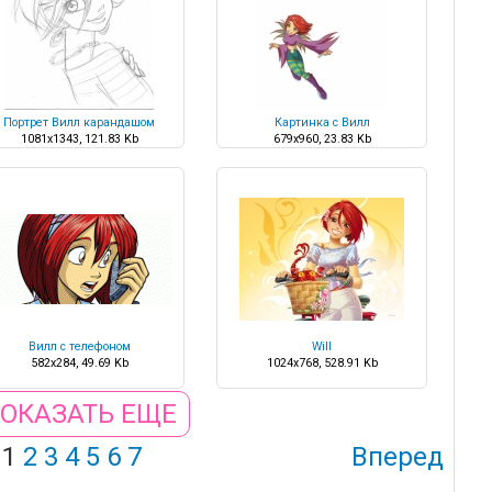
Портрет Вилл карандашом
Картинка с Вилл
1081x1343, 121.83 Kb
679x960, 23.83 Kb
Вилл с телефоном
Will
582x284, 49.69 Kb
1024x768, 528.91 Kb
ОКАЗАТЬ ЕЩЕ
1
2
3
4
5
6
7
Вперед