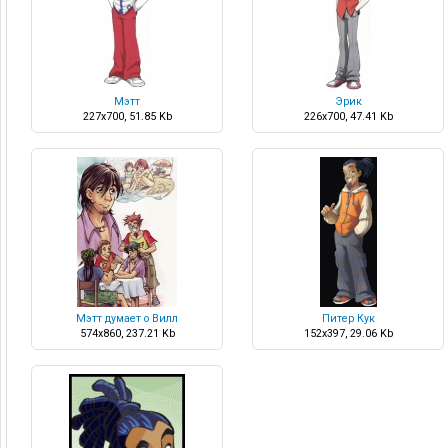
Мэтт
Эрик
227x700, 51.85 Kb
226x700, 47.41 Kb
Мэтт думает о Вилл
Питер Кук
574x860, 237.21 Kb
152x397, 29.06 Kb