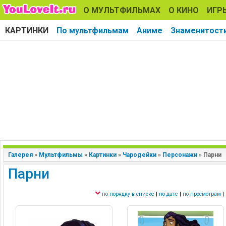
О МУЛЬТФИЛЬМАХ
О КИНО
ИГР
КАРТИНКИ
По мультфильмам
Аниме
Знаменитост
Галерея
»
Мультфильмы
»
Картинки
»
Чародейки
»
Персонажи
»
Парни
Парни
по порядку в списке
|
по дате
|
по просмотрам
|