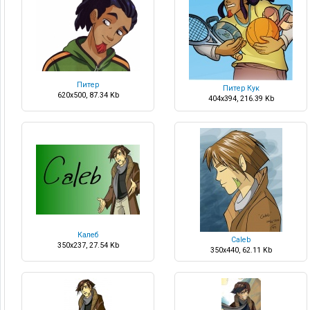
Питер
Питер Кук
620x500, 87.34 Kb
404x394, 216.39 Kb
Калеб
Caleb
350x237, 27.54 Kb
350x440, 62.11 Kb