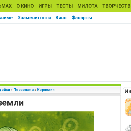
ЬМАХ
О КИНО
ИГРЫ
ТЕСТЫ
МИЛОТА
ТВОРЧЕСТВ
Аниме
Знаменитости
Кино
Фанарты
дейки
»
Персонажи
»
Корнелия
Ин
 земли