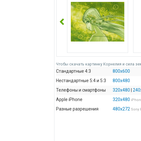
Чтобы скачать картинку Корнелия и сила зе
Стандартные 4:3
800x600
Нестандартные 5:4 и 5:3
800x480
Телефоны и смартфоны
320x480
|
240
Apple iPhone
320x480
iPho
Разные разрешения
480x272
Sony