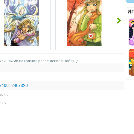
ка
рти
Иг
нк
е
мли нажми на нужное разрешение в таблице:
x400
|
240x320
ne/3G
 PSP