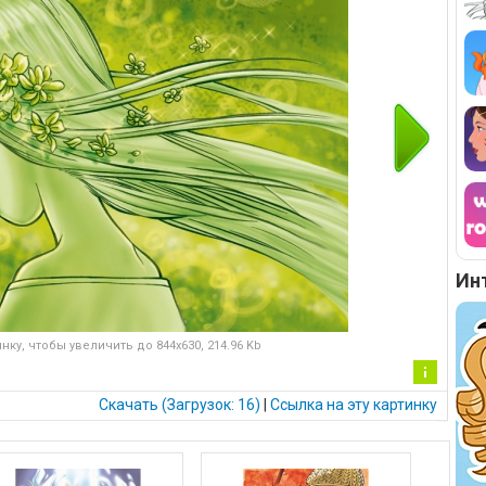
Ин
нку, чтобы увеличить до 844x630, 214.96 Kb
Ин
Скачать (Загрузок: 16)
|
Cсылка на эту картинку
фо
рм
ац
ия
к