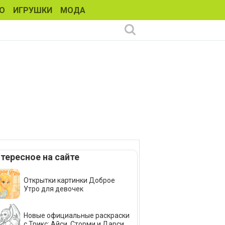
О
ИГРУШКИ
МОДА
тересное на сайте
Открытки картинки Доброе
Утро для девочек
Новые официальные раскраски
с Трикс: Айси, Сторми и Дарси