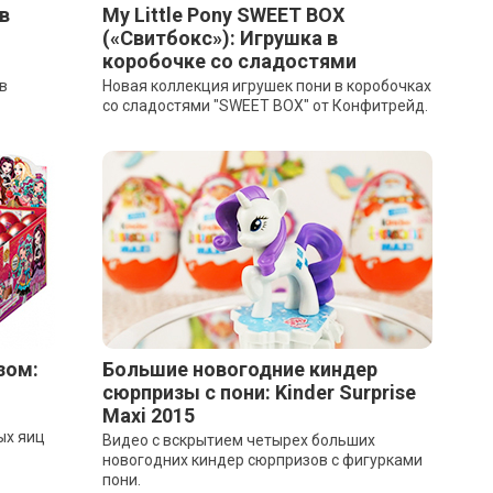
в
My Little Pony SWEET BOX
(«Свитбокс»): Игрушка в
коробочке со сладостями
в
Новая коллекция игрушек пони в коробочках
со сладостями "SWEET BOX" от Конфитрейд.
зом:
Большие новогодние киндер
сюрпризы с пони: Kinder Surprise
Maxi 2015
ых яиц
Видео с вскрытием четырех больших
новогодних киндер сюрпризов с фигурками
пони.