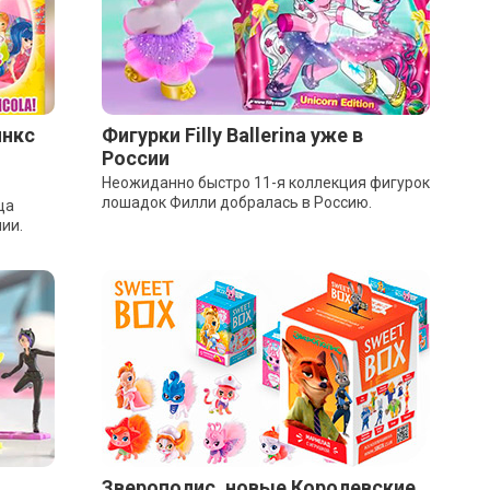
инкс
Фигурки Filly Ballerina уже в
России
Неожиданно быстро 11-я коллекция фигурок
лошадок Филли добралась в Россию.
ца
ии.
Зверополис, новые Королевские