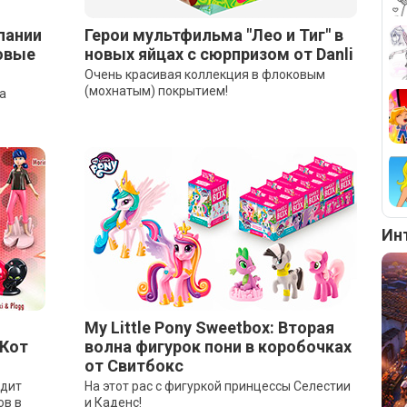
пании
Герои мультфильма "Лео и Тиг" в
Новые
новых яйцах с сюрпризом от Danli
Очень красивая коллекция в флоковым
(мохнатым) покрытием!
а
Ин
My Little Pony Sweetbox: Вторая
 Кот
волна фигурок пони в коробочках
от Свитбокс
ядит
На этот рас с фигуркой принцессы Селестии
ов в
и Каденс!