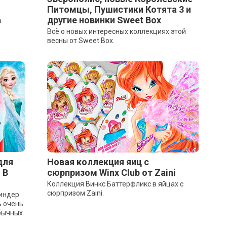
Питомцы, Пушистики Котята 3 и
другие новинки Sweet Box
в
Всё о новых интересных коллекциях этой
весны от Sweet Box.
для
Новая коллекция яиц с
 В
сюрпризом Winx Club от Zaini
Коллекция Винкс Баттерфликс в яйцах с
сюрпризом Zaini.
Киндер
ь очень
обычных