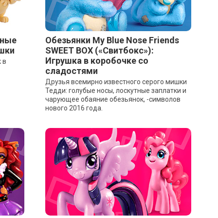
нные
Обезьянки My Blue Nose Friends
шки
SWEET BOX («Свитбокс»):
Игрушка в коробочке со
 в
сладостями
Друзья всемирно известного серого мишки
Тедди: голубые носы, лоскутные заплатки и
чарующее обаяние обезьянок, -символов
нового 2016 года.