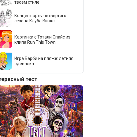
твоём стиле
Концепт арты четвертого
сезона Клуба Винкс
Картинки с Тотали Спайс из
клипа Run This Town
Игра Барби на пляже: летняя
одевалка
тересный тест