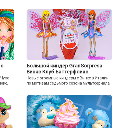
пс
Большой киндер GranSorpresa
Винкс Клуб Баттерфликс
 Чупа
Новые огромные киндеры с Винкс в Италии
нкс.
по мотивам седьмого сезона мультсериала.