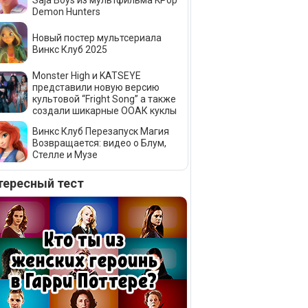
Saja Boys из мультфильма KPop
Demon Hunters
Новый постер мультсериала
Винкс Клуб 2025
Monster High и KATSEYE
представили новую версию
культовой “Fright Song” а также
создали шикарные ООАК куклы
Винкс Клуб Перезапуск Магия
Возвращается: видео о Блум,
Стелле и Музе
тересный тест