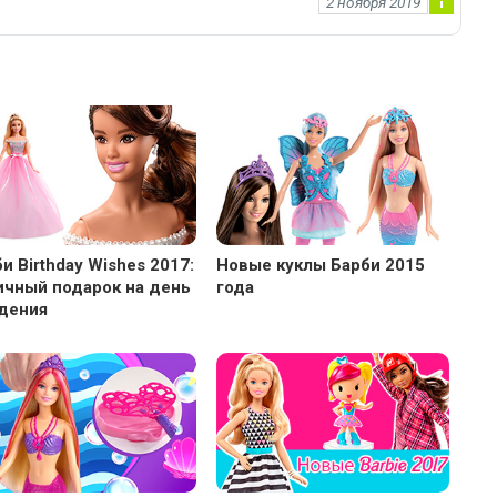
2 ноября 2019
Ин
фо
рм
ац
ия
к
но
во
ст
и
и Birthday Wishes 2017:
Новые куклы Барби 2015
ичный подарок на день
года
дения