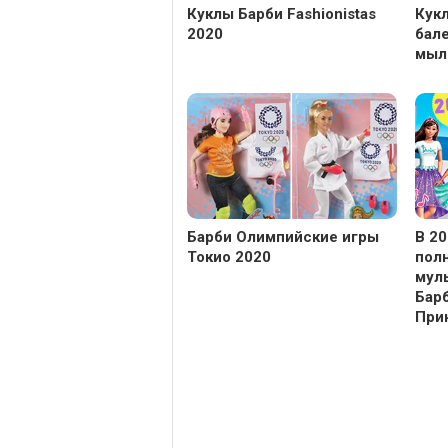
Куклы Барби Fashionistas
Кук
2020
бале
мыл
Барби Олимпийские игры
В 2
Токио 2020
пол
муль
Бар
При