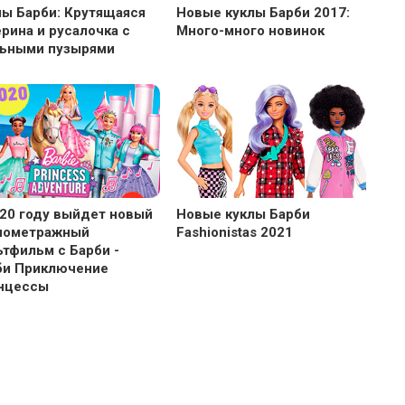
лы Барби: Крутящаяся
Новые куклы Барби 2017:
рина и русалочка с
Много-много новинок
ьными пузырями
020 году выйдет новый
Новые куклы Барби
нометражный
Fashionistas 2021
тфильм с Барби -
би Приключение
нцессы