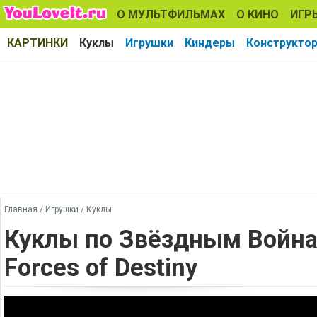
О МУЛЬТФИЛЬМАХ
О КИНО
ИГР
КАРТИНКИ
Куклы
Игрушки
Киндеры
Конструкто
Главная
/
Игрушки
/
Куклы
Куклы по Звёздным Войнам
Forces of Destiny