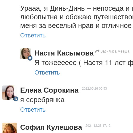
Урааа, я Динь-Динь – непоседа и 
любопытна и обожаю путешествов
меня за веселый нрав и отличное
Ответить
Настя Касымова
Василиса Мевша
Я тожееееее ( Настя 11 лет фея
Ответить
Елена Сорокина
2022.05.26 05:53
я серебрянка
Ответить
София Кулешова
2021.12.26 17:12