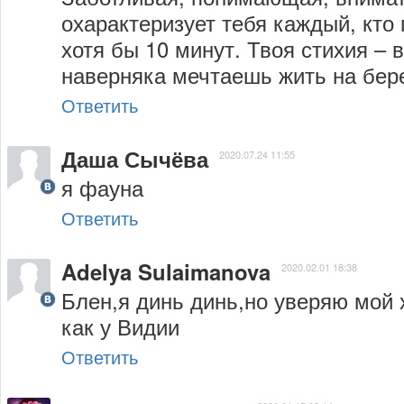
охарактеризует тебя каждый, кто 
хотя бы 10 минут. Твоя стихия – в
наверняка мечтаешь жить на бере
Ответить
Даша Сычёва
2020.07.24 11:55
я фауна
Ответить
Adelya Sulaimanova
2020.02.01 18:38
Блен,я динь динь,но уверяю мой х
как у Видии
Ответить