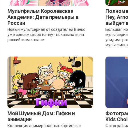
Мультфильм Королевская
Полноме
Академия: Дата премьеры в
Hey, Arno
России
выйдет в
Новый мультсериал от создателей Винкс
Большая но
уже совсем скоро начнут показывать на
мультсериал
российском канале.
увидим гра
мультфильм
Мой Шумный Дом: Гифки и
Фотограф
анимации
Kids Cho
Коллекция анимированных картинок с
Фотографии