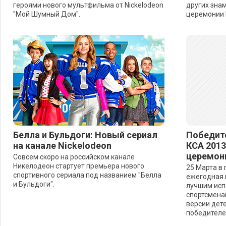
героями нового мультфильма от Nickelodeon
других зна
"Мой Шумный Дом".
церемонии K
Белла и Бульдоги: Новый сериал
Победит
на канале Nickelodeon
КСА 2013
церемон
Совсем скоро на российском канале
Никелодеон стартует премьера нового
25 Марта в
спортивного сериала под названием "Белла
ежегодная 
и Бульдоги".
лучшим исп
спортсмена
версии дете
победителе