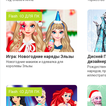
ТОЛЬКО ДЛЯ ПК
Flash
Игра: Новогодние наряды Эльзы
Дисней 
дизайнер
Новогодние макияж и одевалка для
королевы Эльзы.
Рождествен
нарядов, п
иллюстрато
ТОЛЬКО ДЛЯ ПК
Flash