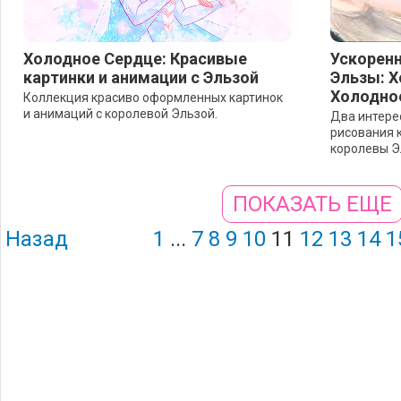
Холодное Сердце: Красивые
Ускоренн
картинки и анимации с Эльзой
Эльзы: Х
Холодно
Коллекция красиво оформленных картинок
и анимаций с королевой Эльзой.
Два интере
рисования 
королевы Э
ПОКАЗАТЬ ЕЩЕ
Назад
1
...
7
8
9
10
11
12
13
14
1