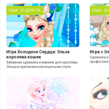
ТОЛЬКО ДЛЯ ПК
Flash
ТОЛЬКО
Flash
Игра Холодное Сердце: Эльза
Игра с Э
королева кошек
Одевалка и
профессион
Забавная одевалка и макияж для королевы
Эльзы в оригинальном кошачьем стиле.