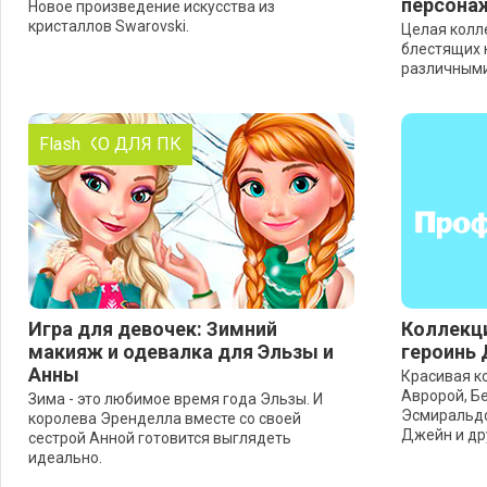
персона
Новое произведение искусства из
кристаллов Swarovski.
Целая колл
блестящих 
различными
ТОЛЬКО ДЛЯ ПК
Flash
Игра для девочек: Зимний
Коллекци
макияж и одевалка для Эльзы и
героинь 
Анны
Красивая ко
Авророй, Б
Зима - это любимое время года Эльзы. И
Эсмиральдо
королева Эренделла вместе со своей
Джейн и др
сестрой Анной готовится выглядеть
идеально.