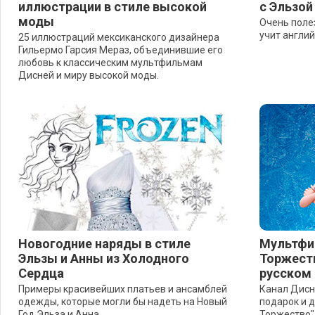
иллюстрации в стиле высокой
с Эльзой
моды
Очень полез
учит англий
25 иллюстраций мексиканского дизайнера
Гильермо Гарсия Мераз, объединившие его
любовь к классическим мультфильмам
Дисней и миру высокой моды.
Новогодние наряды в стиле
Мультфи
Эльзы и Анны из Холодного
Торжеств
Сердца
русском
Примеры красивейших платьев и ансамблей
Канал Дисн
одежды, которые могли бы надеть на Новый
подарок и 
Год Эльза и Анна.
Торжество"