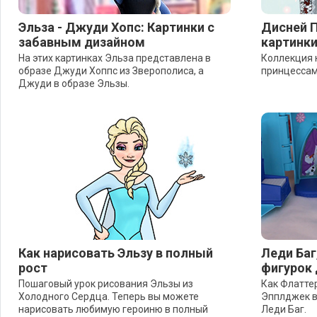
Эльза - Джуди Хопс: Картинки с
Дисней 
забавным дизайном
картинки
На этих картинках Эльза представлена в
Коллекция 
образе Джуди Хоппс из Зверополиса, а
принцессам
Джуди в образе Эльзы.
Как нарисовать Эльзу в полный
Леди Баг
рост
фигурок 
Пошаговый урок рисования Эльзы из
Как Флатте
Холодного Сердца. Теперь вы можете
Эпплджек в 
нарисовать любимую героиню в полный
Леди Баг.