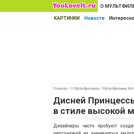
О МУЛЬТФИЛ
КАРТИНКИ
Новости
Интересн
Главная
/
О Мультфильмах
/
Мультфильмы Инт
Дисней Принцессы
в стиле высокой 
Дизайнеры часто пробуют созда
персонажей из знаменитых муль