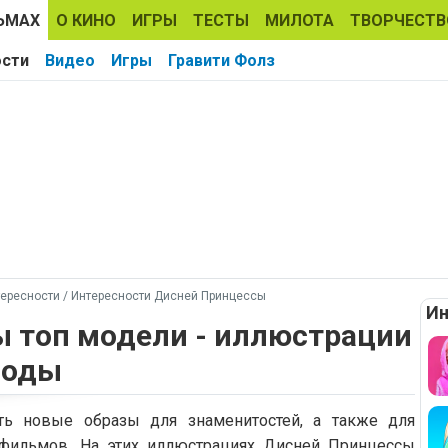
ЬМАХ
О КИНО
ИГРЫ
ТЕСТЫ
МИЛОТА
ТВОРЧЕСТВ
ости
Видео
Игры
Гравити Фолз
ересности
/
Интересности Дисней Принцессы
Ин
 топ модели - иллюстрации
моды
ть новые образы для знаменитостей, а также для
тфильмов. На этих иллюстрациях Дисней Принцессы