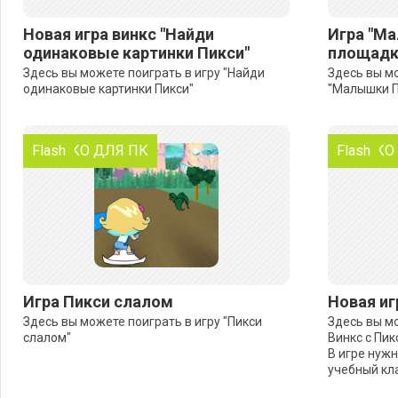
Новая игра винкс "Найди
Игра "Ма
одинаковые картинки Пикси"
площадк
Здесь вы можете поиграть в игру "Найди
Здесь вы мо
одинаковые картинки Пикси"
"Малышки П
ТОЛЬКО ДЛЯ ПК
Flash
ТОЛЬКО
Flash
Игра Пикси слалом
Новая иг
Здесь вы можете поиграть в игру "Пикси
Здесь вы мо
слалом"
Винкс с Пик
В игре нуж
учебный кла