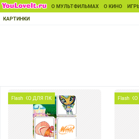
О МУЛЬТФИЛЬМАХ
О КИНО
ИГР
КАРТИНКИ
ТОЛЬКО ДЛЯ ПК
Flash
ТОЛЬКО
Flash