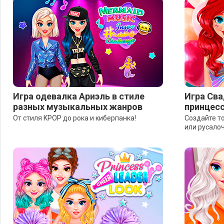
Игра одевалка Ариэль в стиле
Игра Сва
разных музыкальных жанров
принцес
От стиля KPOP до рока и киберпанка!
Создайте т
или русало