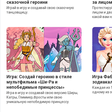
сказочной героини
за лицом
Играй в игру и создавай свою сказочную
Протестируй
танцовщицу.
лицом и дв
какой вам 
Игра: Создай героиню в стиле
Игра Фаб
мультфильма «Ши-Ра и
зодиака
непобедимые принцессы»
Каждая из 
одному из з
Игра в игру и создавай свою версию Ширы,
Катры, Глиммер,Фросты или свою
уникальную непобедимую принцессу.