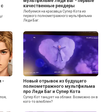
мультфильме Леди Баг - первые
 с
качественные рендеры
Любуемся на красавца Супер Кота из
первого полнометражного мультфильма
о!
Леди Баг.
 -
Новый отрывок из будущего
полнометражного мультфильма
про Леди Баг и Супер Кота
лоя,
Супер Кот танцует на облаке. Возможно он в
кого-то влюблен?