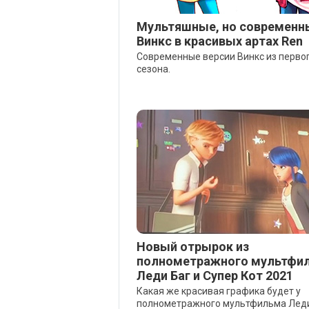
Мультяшные, но современн
Винкс в красивых артах Ren
Современные версии Винкс из перво
сезона.
Новый отрырок из
полнометражного мультфи
Леди Баг и Супер Кот 2021
Какая же красивая графика будет у
полнометражного мультфильма Леди