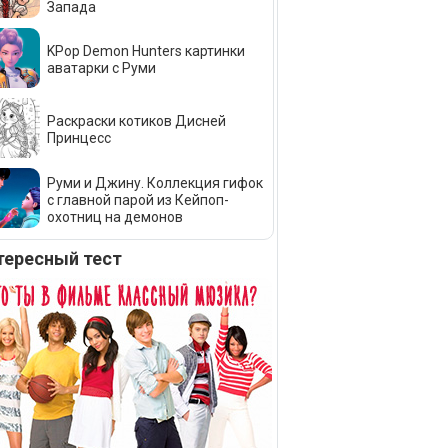
Запада
KPop Demon Hunters картинки
аватарки с Руми
Раскраски котиков Дисней
Принцесс
Руми и Джину. Коллекция гифок
с главной парой из Кейпоп-
охотниц на демонов
тересный тест