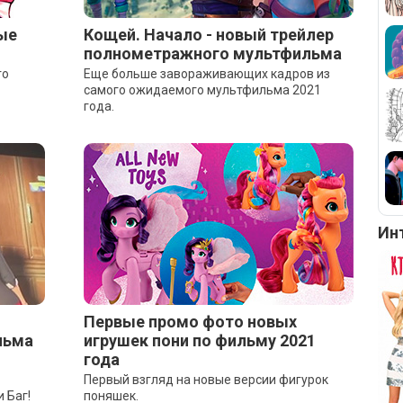
ые
Кощей. Начало - новый трейлер
полнометражного мультфильма
го
Еще больше завораживающих кадров из
самого ожидаемого мультфильма 2021
года.
Ин
Первые промо фото новых
льма
игрушек пони по фильму 2021
года
Первый взгляд на новые версии фигурок
 Баг!
поняшек.