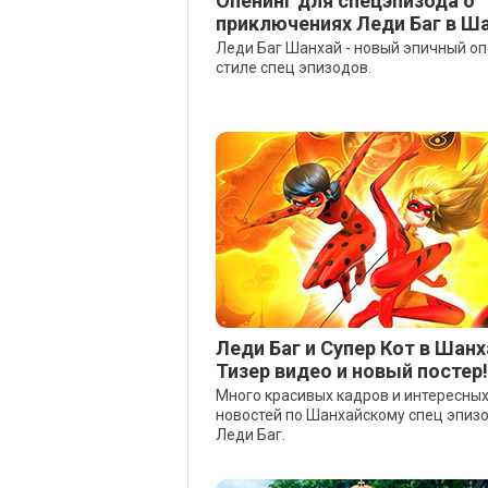
Опенинг для спецэпизода о
приключениях Леди Баг в Ш
Леди Баг Шанхай - новый эпичный оп
стиле спец эпизодов.
Леди Баг и Супер Кот в Шанх
Тизер видео и новый постер!
Много красивых кадров и интересны
новостей по Шанхайскому спец эпиз
Леди Баг.