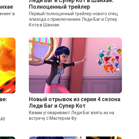
Леди Баг и Супер Кот в Шанхае:
анхае
Полноценный трейлер
енинг в
Первый полноценный трейлер нового спец
эпизода о приключениях Леди Баг и Супер
Кота в Шанхае.
ае:
Новый отрывок из серии 4 сезона
Леди Баг и Супер Кот
х
Квами уговаривают Леди Баг взять их на
оду
встречу с Мастером Фу.