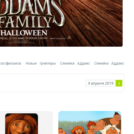
ультфильмов
Новые трейлеры
Семейка Аддамс
Семейка Аддамс
9 апреля 2019
Ин
фо
рм
ац
ия
к
но
во