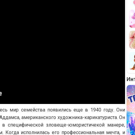
Ин
весь мир семейства появились еще в 1940 году. Они
Аддамса, американского художника-карикатуриста. Он
 в специфической зловеще-юмористичекой манере,
м. Когда исполнилась его профессиональная мечта, и