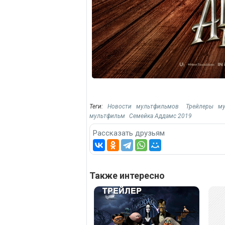
Теги:
Новости мультфильмов
Трейлеры м
мультфильм
Семейка Аддамс 2019
Рассказать друзьям
Также интересно