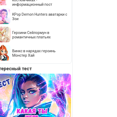
костюмчиках -
информационный пост
KPop Demon Hunters аватарки с
Зои
Героини Сейлормун в
романтичных платьях
Винкс в нарядах героинь
Монстер Хай
тересный тест