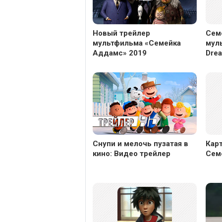
Новый трейлер
Сем
мультфильма «Семейка
мул
Аддамс» 2019
Dre
Снупи и мелочь пузатая в
Кар
кино: Видео трейлер
Сем