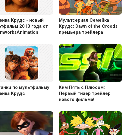
ст
и
ейка Крудс - новый
Мультсериал Семейка
ьтфильм 2013 года от
Крудс: Dawn of the Croods
amworksAnimation
премьера трейлера
тинки по мультфильму
Ким Пять с Плюсом:
ейка Крудс
Первый тизер трейлер
нового фильма!