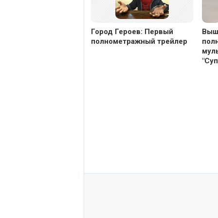
Город Героев: Первый
Выш
полнометражный трейлер
пол
мул
"Суп