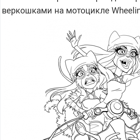
веркошками на мотоцикле Wheelin’