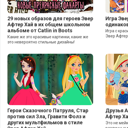
29 новых образов для героев Эвер
Игра Эве
Афтер Хай в их общем школьном
одинако
альбоме от Catlin in Boots
Игра с кра
Эвер Афтер
Какие же это красивые картинки, какие же
это невероятно стильные дизайны!
Герои Сказочного Патруля, Стар
Друзья А
против сил Зла, Гравити Фолз и
Афтер Х
других мультфильмов в стиле
Это не мейк