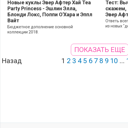
Новые куклы Эвер Афтер Хай Tea
Тест: Вы
Party Princess - Эшлин Элла,
скажем, 
Блонди Локс, Поппи О'Хара и Эппл
Эвер Афт
Вайт
Ответь всег
из новых "д
Бюджетное дополнение основной
коллекции 2018.
ПОКАЗАТЬ ЕЩЕ
Назад
1
2
3
4
5
6
7
8
9
10
...