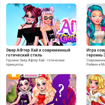
Эвер АФтер Хай и современный
Игра сов
готический стиль
героинь 
Героини Эвер Афтер Хай - готические
Современны
принцессы.
Рейвен и М