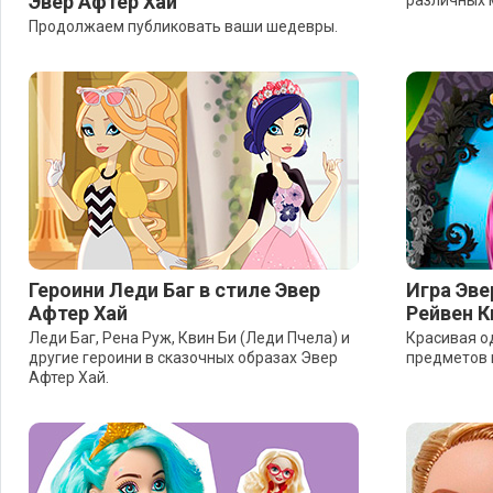
Эвер Афтер Хай
различных 
Продолжаем публиковать ваши шедевры.
Героини Леди Баг в стиле Эвер
Игра Эве
Афтер Хай
Рейвен К
Леди Баг, Рена Руж, Квин Би (Леди Пчела) и
Красивая од
другие героини в сказочных образах Эвер
предметов н
Афтер Хай.