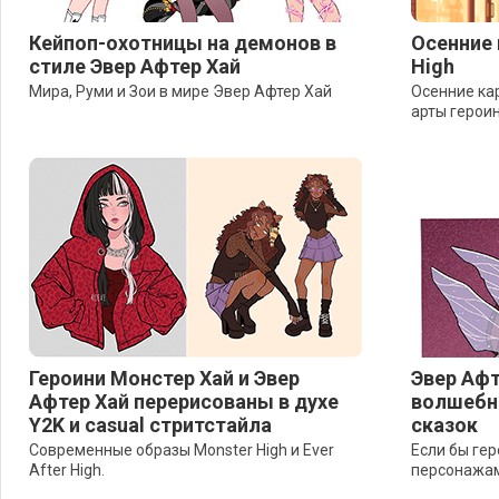
Кейпоп-охотницы на демонов в
Осенние 
стиле Эвер Афтер Хай
High
Мира, Руми и Зои в мире Эвер Афтер Хай
Осенние кар
арты героин
Героини Монстер Хай и Эвер
Эвер Афт
Афтер Хай перерисованы в духе
волшебна
Y2K и casual стритстайла
сказок
Современные образы Monster High и Ever
Если бы ге
After High.
персонажам