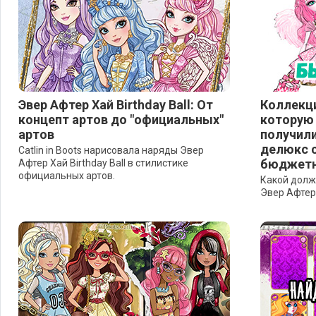
Эвер Афтер Хай Birthday Ball: От
Коллекци
концепт артов до "официальных"
которую 
артов
получили
делюкс с
Catlin in Boots нарисовала наряды Эвер
бюджетн
Афтер Хай Birthday Ball в стилистике
официальных артов.
Какой долж
Эвер Афтер Х