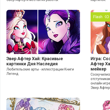
ТОЛЬКО
Flash
Эвер Афтер Хай: Красивые
Игра: Со
картинки Дня Наследия
Афтер Ха
мейкер
Любительские арты - иллюстрации Книги
Легенд.
Соскучилис
отступника
онлайн игр
Эвер Афтер