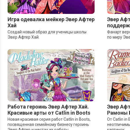
Игра одевалка мейкер Эвер Афтер
Эвер Афт
Хай
поддержк
Создай новый образ для ученицы школы
Фанарт верс
Эвер Афтер Хай.
по миру Эве
Работа героинь Эвер Афтер Хай.
Эвер Афт
Красивые арты от Catlin in Boots
Рамоны 
Новая красивая серия работ Catlin in Boots,
От Catlin i
посвященная семейному бизнесу героинь
неотличимы
Эвер Афтер и местах их работы.
картинок.