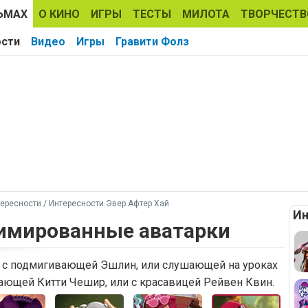
ЬМАХ
О КИНО
ИГРЫ
ТЕСТЫ
МИЛОТА
ТВОРЧЕСТВ
ости
Видео
Игры
Гравити Фолз
ересности
/
Интересности Эвер Афтер Хай
Ин
Анимированные аватарки
й с подмигивающей Эшлин, или слушающей на уроках
ающей Китти Чешир, или с красавицей Рейвен Квин.