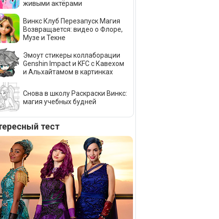
живыми актёрами
Винкс Клуб Перезапуск Магия
Возвращается: видео о Флоре,
Музе и Текне
Эмоут стикеры коллаборации
Genshin Impact и KFC с Кавехом
и Альхайтамом в картинках
Снова в школу Раскраски Винкс:
магия учебных будней
тересный тест