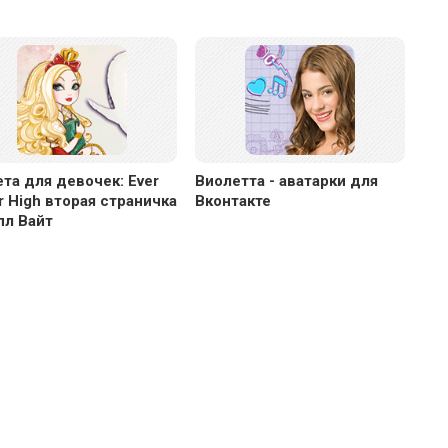
та для девочек: Ever
Виолетта - аватарки для
r High вторая страничка
Вконтакте
пл Вайт