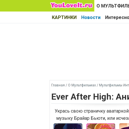
О МУЛЬТФИЛ
КАРТИНКИ
Новости
Интересн
Главная
/
О Мультфильмах
/
Мультфильмы Инт
Ever After High: 
Укрась свою страничку аватарко
музыку Брайар Бьюти, или исчез