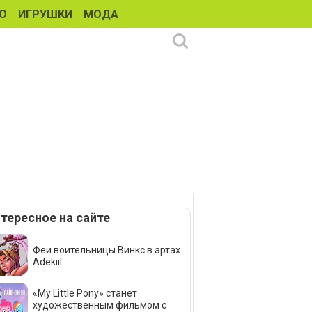
О
ИГРУШКИ
МОДА
тересное на сайте
Феи воительницы Винкс в артах
Adekiil
«My Little Pony» станет
художественным фильмом с