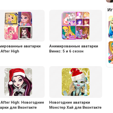
рм
ац
Иг
ия
к
но
во
ст
и
мированные аватарки
Анимированные аватарки
 After High
Винкс: 5 и 6 сезон
 After High: Новогодние
Новогодние аватарки
арки для Вконтакте
Монстер Хай для Вконтакте