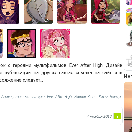
к с героями мультфильмов Ever After High. Дизайн
ри публикации на других сайтах ссылка на сайт или
Ин
должение следует...
Анимированные аватарки Ever After High
Рейвен Квин
Китти Чешир
4 ноября 2013
Ин
фо