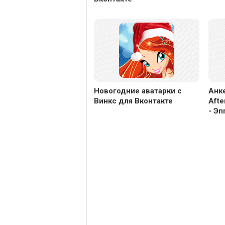
Новогодние аватарки с
Анке
Винкс для Вконтакте
Afte
- Эп