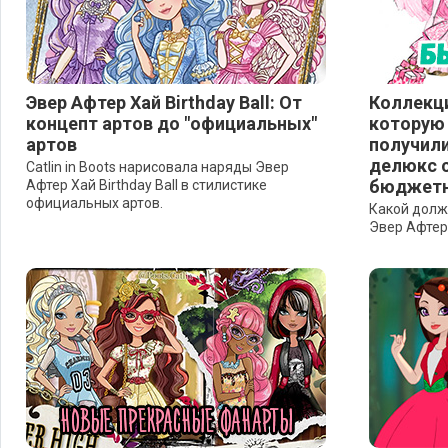
Эвер Афтер Хай Birthday Ball: От
Коллекци
концепт артов до "официальных"
которую 
артов
получили
делюкс с
Catlin in Boots нарисовала наряды Эвер
бюджетн
Афтер Хай Birthday Ball в стилистике
официальных артов.
Какой долж
Эвер Афтер Х