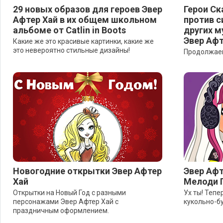
29 новых образов для героев Эвер
Герои Ск
Афтер Хай в их общем школьном
против с
альбоме от Catlin in Boots
других м
Эвер Афт
Какие же это красивые картинки, какие же
это невероятно стильные дизайны!
Продолжаем
Новогодние открытки Эвер Афтер
Эвер Афт
Хай
Мелоди 
Открытки на Новый Год с разными
Ух ты! Тепе
персонажами Эвер Афтер Хай с
кукольно-б
праздничным оформлением.