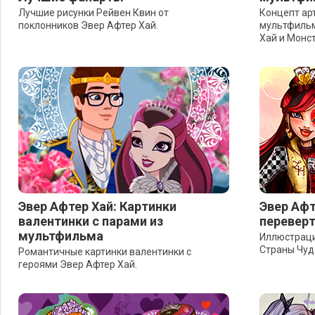
Лучшие рисунки Рейвен Квин от
Концепт ар
поклонников Эвер Афтер Хай.
мультфильм
Хай и Монст
Эвер Афтер Хай: Картинки
Эвер Афт
валентинки с парами из
переверт
мультфильма
Иллюстраци
Страны Чуд
Романтичные картинки валентинки с
героями Эвер Афтер Хай.