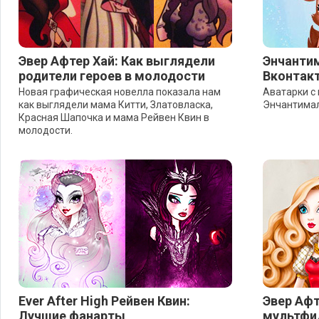
Эвер Афтер Хай: Как выглядели
Энчантим
родители героев в молодости
Вконтакт
Новая графическая новелла показала нам
Аватарки с
как выглядели мама Китти, Златовласка,
Энчантимал
Красная Шапочка и мама Рейвен Квин в
молодости.
Ever After High Рейвен Квин:
Эвер Афт
Лучшие фанарты
мультфил