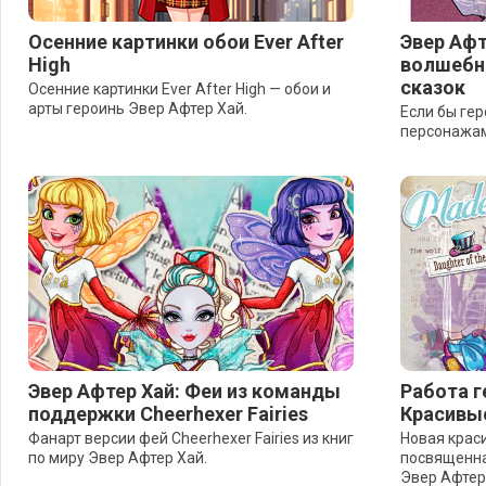
Осенние картинки обои Ever After
Эвер Афт
High
волшебна
сказок
Осенние картинки Ever After High — обои и
арты героинь Эвер Афтер Хай.
Если бы ге
персонажам
Эвер Афтер Хай: Феи из команды
Работа г
поддержки Cheerhexer Fairies
Красивые
Фанарт версии фей Cheerhexer Fairies из книг
Новая краси
по миру Эвер Афтер Хай.
посвященна
Эвер Афтер 