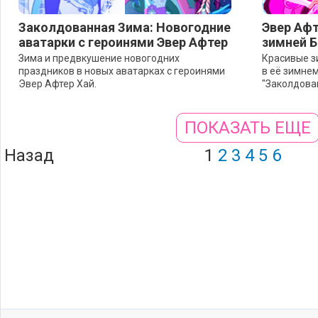
Заколдованная Зима: Новогодние
Эвер Афт
аватарки с героинями Эвер Афтер
зимней Б
Зима и предвкушение новогодних
Красивые з
праздников в новых аватарках с героинями
в её зимне
Эвер Афтер Хай.
"Заколдова
ПОКАЗАТЬ ЕЩЕ
Назад
1
2
3
4
5
6