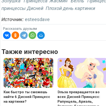
Золушка
Принцесса Жасмин
Белль
Принцес
принцессы Дисней
Плохой день картинки
Источник:
esteesdave
Рассказать друзьям
Также интересно
Как быстро ты сможешь
Эльза превращается во
найти 6 Дисней Принцесс
всех Дисней Принцесс:
на картинке?
Рапунцель, Ариэль,