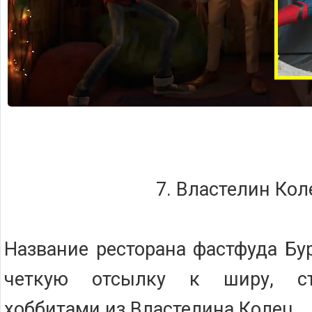
7. Властелин Кол
Название ресторана фастфуда Бу
четкую отсылку к ширу, ст
хоббитами из Властелина Колец.