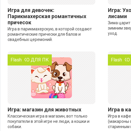
Игра для девочек:
Игра: Ух
Парикмахерская романтичных
лисами
причесок
Зима царит
зимним зве
Игра в парикмахерскую, в которой создают
уход.
романтические прически для балов и
свадебных церемоний.
ТОЛЬКО ДЛЯ ПК
Flash
ТОЛЬКО
Flash
Игра: магазин для животных
Игра в к
Классическая игра в магазин, вот только
Игра в кафе
покупатели в этой игре не люди, а кошки и
(макароны с
собаки.
старинным 