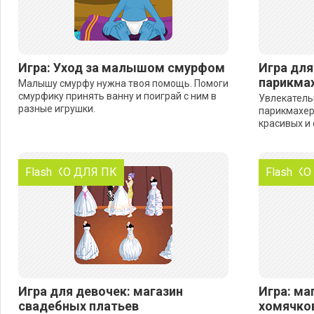
Игра: Уход за малышом смурфом
Игра для
парикма
Малышу смурфу нужна твоя помощь. Помоги
смурфику принять ванну и поиграй с ним в
Увлекатель
разные игрушки.
парикмахер
красивых и
ТОЛЬКО ДЛЯ ПК
Flash
ТОЛЬКО
Flash
Игра для девочек: магазин
Игра: ма
свадебных платьев
хомячко