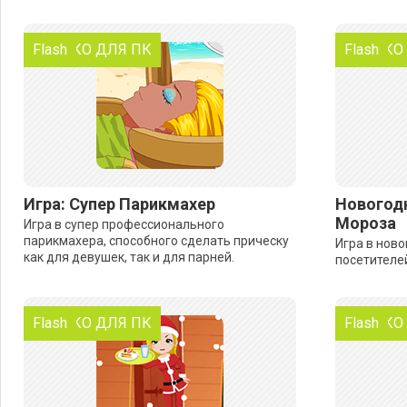
ТОЛЬКО ДЛЯ ПК
Flash
ТОЛЬКО
Flash
Игра: Супер Парикмахер
Новогодн
Мороза
Игра в супер профессионального
парикмахера, способного сделать прическу
Игра в ново
как для девушек, так и для парней.
посетителе
ТОЛЬКО ДЛЯ ПК
Flash
ТОЛЬКО
Flash