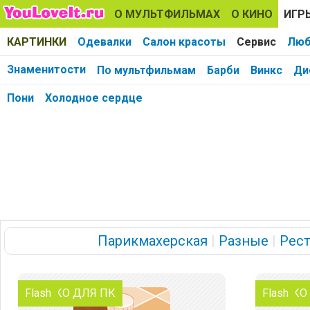
О МУЛЬТФИЛЬМАХ
О КИНО
ИГР
КАРТИНКИ
Одевалки
Салон красоты
Сервис
Люб
Знаменитости
По мультфильмам
Барби
Винкс
Ди
Пони
Холодное сердце
Парикмахерская
|
Разные
|
Рес
ТОЛЬКО ДЛЯ ПК
Flash
ТОЛЬКО
Flash