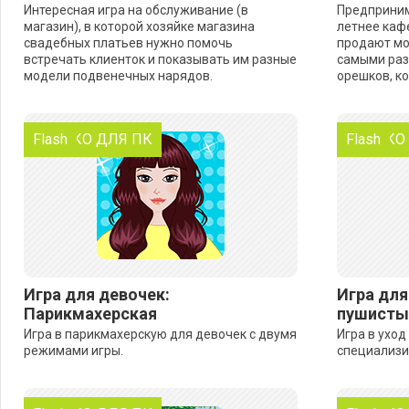
Интересная игра на обслуживание (в
Предприним
магазин), в которой хозяйке магазина
летнее каф
свадебных платьев нужно помочь
продают мо
встречать клиенток и показывать им разные
самыми раз
модели подвенечных нарядов.
орешков, к
ТОЛЬКО ДЛЯ ПК
Flash
ТОЛЬКО
Flash
Игра для девочек:
Игра для
Парикмахерская
пушисты
Игра в парикмахерскую для девочек с двумя
Игра в уход
режимами игры.
специализи