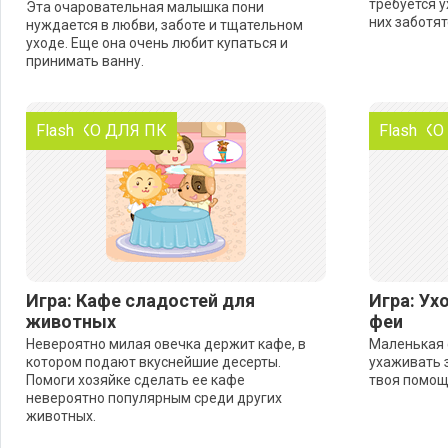
требуется у
Эта очаровательная малышка пони
них заботят
нуждается в любви, заботе и тщательном
уходе. Еще она очень любит купаться и
принимать ванну.
ТОЛЬКО ДЛЯ ПК
Flash
ТОЛЬКО
Flash
Игра: Кафе сладостей для
Игра: Ух
животных
феи
Невероятно милая овечка держит кафе, в
Маленькая 
котором подают вкуснейшие десерты.
ухаживать 
Помоги хозяйке сделать ее кафе
твоя помощ
невероятно популярным среди других
животных.