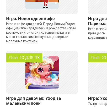
Игра: Новогоднее кафе
Игра для
Парикма
Игра в кафе для детей. Перед Новым Годом
официантка нарядилась в рождественский
Игра в пар
костюм, внутри стоит красивая елка, а в
принцессы.
меню только самые вкусные десерты и
красавицы 
молочные коктейли.
ТОЛЬКО ДЛЯ ПК
Flash
ТОЛЬКО
Flash
Игра для девочек: Уход за
Игра: Ух
маленьким пони
Ты не пове