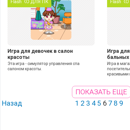
ТОЛЬКО ДЛЯ ПК
Flash
ТОЛЬКО
Flash
Игра для девочек в салон
Игра для
красоты
бальных 
Эта игра - симулятор управления спа
Игра в мага
салоном красоты.
посетитель
красивыми 
ПОКАЗАТЬ ЕЩЕ
Назад
1
2
3
4
5
6
7
8
9