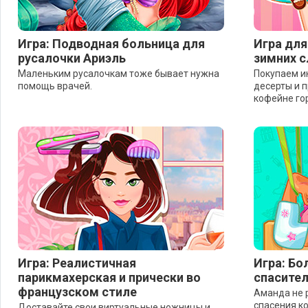
Игра: Подводная больница для
Игра для
русалочки Ариэль
зимних с
Маленьким русалочкам тоже бывает нужна
Покупаем и
помощь врачей.
десерты и 
кофейне го
Игра: Реалистичная
Игра: Бо
парикмахерская и прически во
спасите
французском стиле
Аманда не 
спасения ко
Доставайте свои виртуальные ножницы и