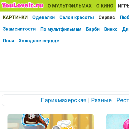
О МУЛЬТФИЛЬМАХ
О КИНО
ИГР
КАРТИНКИ
Одевалки
Салон красоты
Сервис
Люб
Знаменитости
По мультфильмам
Барби
Винкс
Ди
Пони
Холодное сердце
Парикмахерская
|
Разные
|
Рес