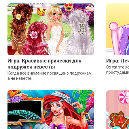
Игра: Красивые прически для
Игра: Л
подружек невесты
Ох уж это х
простудами
Когда всё внимание посвящено подружкам,
а не невесте.