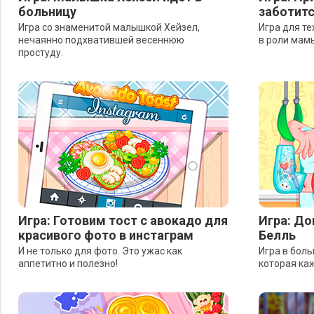
больницу
заботит
Игра со знаменитой малышкой Хейзел,
Игра для те
нечаянно подхватившей весеннюю
в роли мам
простуду.
Игра: Готовим тост с авокадо для
Игра: До
красивого фото в инстаграм
Белль
И не только для фото. Это ужас как
Игра в боль
аппетитно и полезно!
которая каж