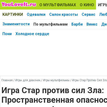
О МУЛЬТФИЛЬМАХ
О КИНО
ИГР
КАРТИНКИ
Одевалки
Салон красоты
Сервис
Люб
Знаменитости
По мультфильмам
Барби
Винкс
Ди
Пони
Холодное сердце
Главная
/
Игры для девочек
/
Игры мультфильмы
/
Игры Стар Против Сил З
Игра Стар против сил Зла:
Пространственная опаснос