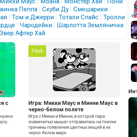
Микки Маус
|
Моана
|
Монстер Хай
|
Пони
винка Пеппа
|
Скуби Ду
|
Смешарики
|
ая
|
Том и Джерри
|
Тотали Спайс
|
Тролли
ердце
|
Чародейки
|
Шарлотта Земляничка
Эвер Афтер Хай
Flash
Ин
я с
Игра: Микки Маус и Минни Маус в
черно-белом полете
й нужно
Игра с Микки и Минни, в которой пара
усу.
знаменитых мышат отправилась на поиски
причины появления цветных вещей в их
черно-белом мире.