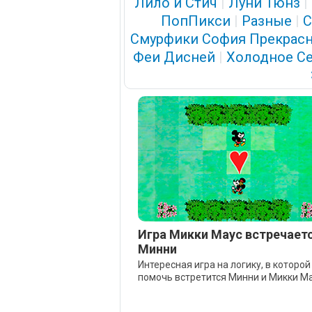
Лило и Стич
|
Луни Тюнз
|
ПопПикси
|
Разные
|
С
Смурфики
София Прекрасн
Феи Дисней
|
Холодное С
Игра Микки Маус встречаетс
Минни
Интересная игра на логику, в которо
помочь встретится Минни и Микки Ма