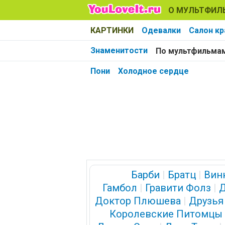
О МУЛЬТФИЛ
КАРТИНКИ
Одевалки
Салон к
Знаменитости
По мультфильма
Пони
Холодное сердце
Барби
|
Братц
|
Вин
Гамбол
|
Гравити Фолз
|
Д
Доктор Плюшева
|
Друзья
Королевские Питомцы