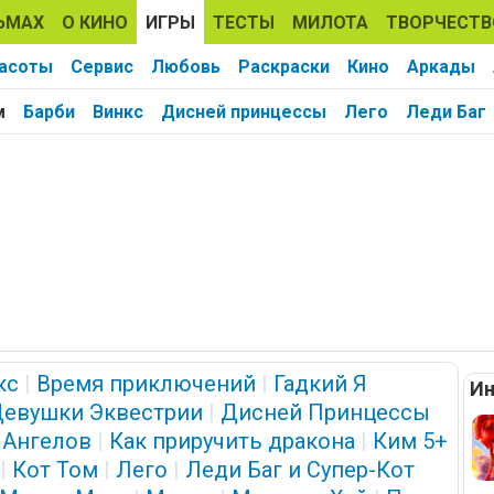
ЬМАХ
О КИНО
ИГРЫ
ТЕСТЫ
МИЛОТА
ТВОРЧЕСТВ
расоты
Сервис
Любовь
Раскраски
Кино
Аркады
м
Барби
Винкс
Дисней принцессы
Лего
Леди Баг
кс
|
Время приключений
|
Гадкий Я
Ин
евушки Эквестрии
|
Дисней Принцессы
 Ангелов
|
Как приручить дракона
|
Ким 5+
|
Кот Том
|
Лего
|
Леди Баг и Супер-Кот