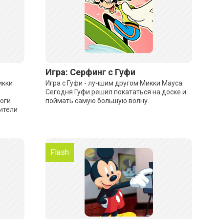
Игра: Серфинг с Гуфи
икки
Игра с Гуфи - лучшим другом Микки Мауса.
Сегодня Гуфи решил покататься на доске и
моги
поймать самую большую волну.
рители
Flash