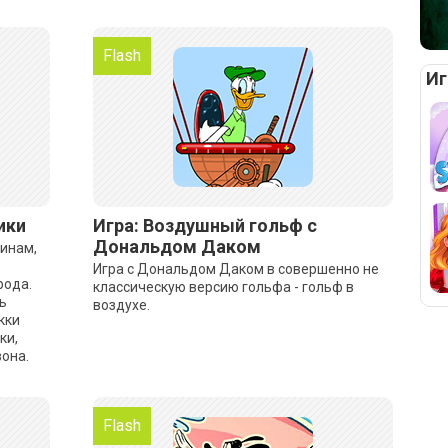
Flash
Иг
ики
Игра: Воздушный гольф с
Дональдом Даком
зинам,
Игра с Дональдом Даком в совершенно не
рода.
классическую версию гольфа - гольф в
ь
воздухе.
кки
ки,
вона.
Flash