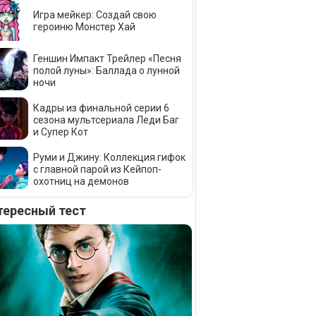
Игра мейкер: Создай свою
героиню Монстер Хай
Геншин Импакт Трейлер «Песня
полой луны»: Баллада о лунной
ночи
Кадры из финальной серии 6
сезона мультсериала Леди Баг
и Супер Кот
Руми и Джину. Коллекция гифок
с главной парой из Кейпоп-
охотниц на демонов
тересный тест