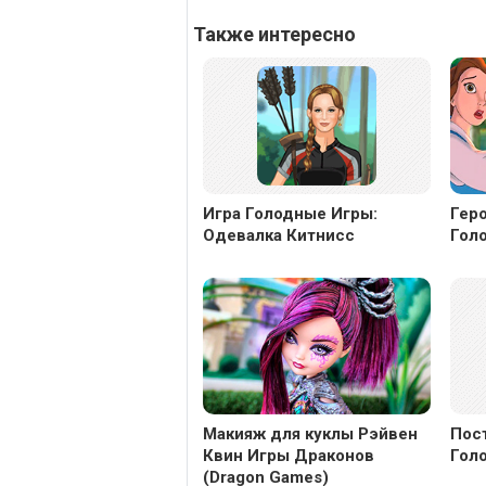
Также интересно
Игра Голодные Игры:
Гер
Одевалка Китнисс
Гол
Макияж для куклы Рэйвен
Пос
Квин Игры Драконов
Гол
(Dragon Games)