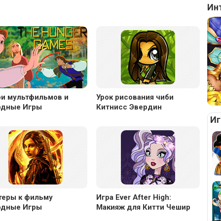
Ин
ои мультфильмов и
Урок рисования чиби
одные Игры
Китнисс Эвердин
Иг
теры к фильму
Игра Ever After High:
одные Игры
Макияж для Китти Чешир