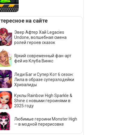
тересное на сайте
Эвер Афтер Хай Legacies
Undone, волшебная смена
ролей героев сказок
Яркий современный фан-арт
фей из Клуба Винкс
Леди Баг и Супер Кот 6 сезон:
Лила в образе суперзлодейки
Хризалиды
Куклы Rainbow High Sparkle &
Shine с новыми героинями в
2025 году
Любимые героини Monster High
— в модной перерисовке