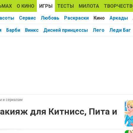
ЬМАХ
О КИНО
ИГРЫ
ТЕСТЫ
МИЛОТА
ТВОРЧЕСТВ
расоты
Сервис
Любовь
Раскраски
Кино
Аркады
м
Барби
Винкс
Дисней принцессы
Лего
Леди Баг
м и сериалам
акияж для Китнисс, Пита и