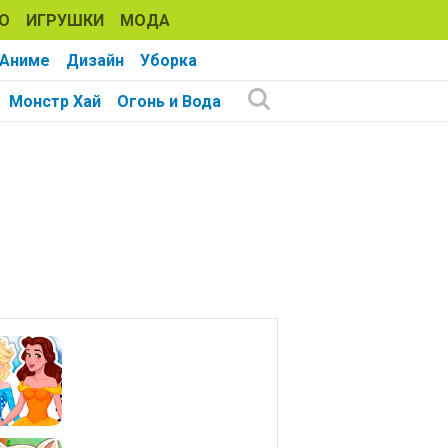
О
ИГРУШКИ
МОДА
Аниме
Дизайн
Уборка
Монстр Хай
Огонь и Вода