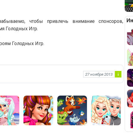
Ин
абываемо, чтобы привлечь внимание спонсоров,
мя Голодных Игр.
.
ероям Голодных Игр.
27 ноября 2013
Ин
фо
рм
ац
ия
к
но
во
ст
и