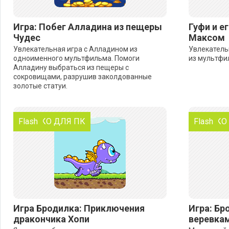
Игра: Побег Алладина из пещеры
Гуфи и е
Чудес
Максом
Увлекательная игра с Алладином из
Увлекательн
одноименного мультфильма. Помоги
из мультфил
Алладину выбраться из пещеры с
сокровищами, разрушив заколдованные
золотые статуи.
ТОЛЬКО ДЛЯ ПК
Flash
ТОЛЬКО
Flash
Игра Бродилка: Приключения
Игра: Бр
дракончика Хопи
веревка