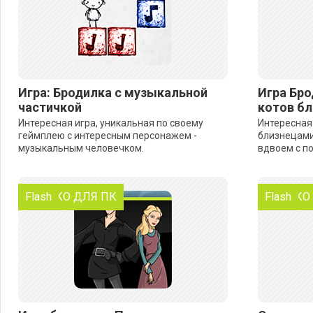
Игра: Бродилка с музыкальной
Игра Бро
частичкой
котов бл
Интересная игра, уникальная по своему
Интересная
геймплею с интересным персонажем -
близнецами.
музыкальным человечком.
вдвоем с по
ТОЛЬКО ДЛЯ ПК
Flash
ТОЛЬКО
Flash