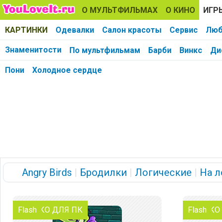
О МУЛЬТФИЛЬМАХ
О КИНО
ИГР
КАРТИНКИ
Одевалки
Салон красоты
Сервис
Люб
Знаменитости
По мультфильмам
Барби
Винкс
Ди
Пони
Холодное сердце
Angry Birds
|
Бродилки
|
Логические
|
На л
ТОЛЬКО ДЛЯ ПК
Flash
ТОЛЬКО
Flash