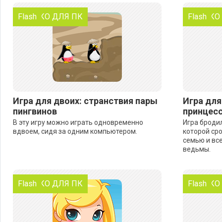
ТОЛЬКО ДЛЯ ПК
Flash
ТОЛЬКО
Flash
Игра для двоих: странствия пары
Игра для
пингвинов
принцесс
В эту игру можно играть одновременно
Игра бродил
вдвоем, сидя за одним компьютером.
которой ср
семью и все
ведьмы.
ТОЛЬКО ДЛЯ ПК
Flash
ТОЛЬКО
Flash