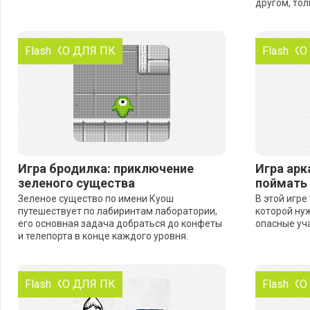
другом, тол
ТОЛЬКО ДЛЯ ПК
Flash
ТОЛЬКО
Flash
Игра бродилка: приключение
Игра арк
зеленого существа
поймать 
Зеленое существо по имени Куош
В этой игре
путешествует по лабиринтам лаборатории,
которой нуж
его основная задача добраться до конфеты
опасные уча
и телепорта в конце каждого уровня.
ТОЛЬКО ДЛЯ ПК
Flash
ТОЛЬКО
Flash