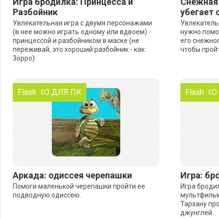
Игра бродилка: Принцесса и
Снежная 
Разбойник
убегает 
Увлекательная игра с двумя персонажами
Увлекатель
(в нее можно играть одному или вдвоем) -
нужно помо
принцессой и разбойником в маске (не
его снежног
переживай, это хороший разбойник - как
чтобы пройт
Зорро).
ТОЛЬКО ДЛЯ ПК
Flash
ТОЛЬКО
Flash
Аркада: одиссея черепашки
Игра: бр
Помоги маленькой черепашки пройти ее
Игра броди
подводную одиссею.
мультфильм
Тарзану пр
джунглей.