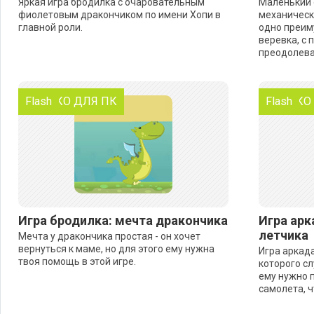
Яркая игра бродилка с очаровательным
Маленький 
фиолетовым дракончиком по имени Хопи в
механически
главной роли.
одно преим
веревка, с
преодолева
ТОЛЬКО ДЛЯ ПК
Flash
ТОЛЬКО
Flash
Игра бродилка: мечта дракончика
Игра арк
летчика
Мечта у дракончика простая - он хочет
вернуться к маме, но для этого ему нужна
Игра аркада
твоя помощь в этой игре.
которого сл
ему нужно п
самолета, ч