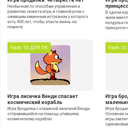
принцес
Необычная по способам управления и
развитию сюжета игра, в главной роли с
В одном ко
ожившим каменным истуканом у которого
жили вместе
есть 400 лет, чтобы спасти жизнь на
колдунья п
планете.
принцессе 
ТОЛЬКО ДЛЯ ПК
Flash
ТОЛЬКО
Flash
Игра лисичка Венди спасает
Игра бро
космический корабль
маленьк
Игра бродилка с отважной лисичкой Венди,
Игра броди
отправившейся на помощь упавшему
Основная з
космическому кораблю.
игры заключ
одинаковым