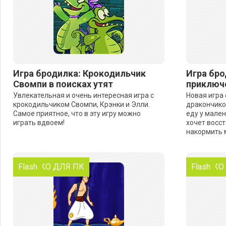
Игра бродилка: Крокодильчик
Игра бро
Свомпи в поисках утят
приключ
Увлекательная и очень интересная игра с
Новая игра
крокодильчиком Свомпи, Крэнки и Элли.
дракончико
Самое приятное, что в эту игру можно
еду у мален
играть вдвоем!
хочет восс
накормить 
ТОЛЬКО ДЛЯ ПК
Flash
ТОЛЬКО
Flash