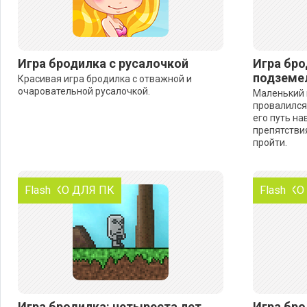
Игра бродилка с русалочкой
Игра бро
подземе
Красивая игра бродилка с отважной и
очаровательной русалочкой.
Маленький 
провалился
его путь н
препятстви
пройти.
ТОЛЬКО ДЛЯ ПК
Flash
ТОЛЬКО
Flash
Игра бродилка: четыреста лет
Игра бро