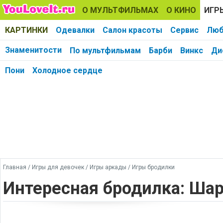
О МУЛЬТФИЛЬМАХ
О КИНО
ИГР
КАРТИНКИ
Одевалки
Салон красоты
Сервис
Люб
Знаменитости
По мультфильмам
Барби
Винкс
Ди
Пони
Холодное сердце
Главная
/
Игры для девочек
/
Игры аркады
/
Игры бродилки
Интересная бродилка: Шар