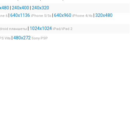
x480
|
240x400
|
240x320
|
640x1136
|
640x960
|
320x480
ne 6
iPhone 5/5s
iPhone 4/4s
|
1024x1024
droid планшеты
iPad/iPad 2
|
480x272
PS Vita
Sony PSP