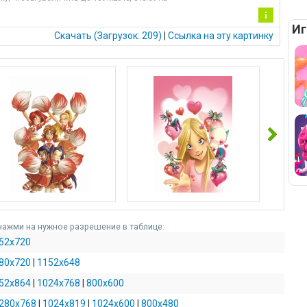
Иг
Ин
Скачать (Загрузок: 209)
|
Cсылка на эту картинку
фо
рм
ац
ия
к
ка
рти
нк
е
нажми на нужное разрешение в таблице:
52x720
80x720
|
1152x648
52x864
|
1024x768
|
800x600
280x768
|
1024x819
|
1024x600
|
800x480