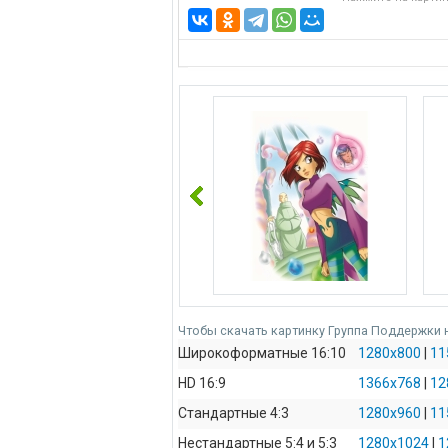
Чтобы скачать картинку Группа Поддержки 
Широкоформатные 16:10
1280x800
|
11
HD 16:9
1366x768
|
12
Стандартные 4:3
1280x960
|
11
Нестандартные 5:4 и 5:3
1280x1024
|
1