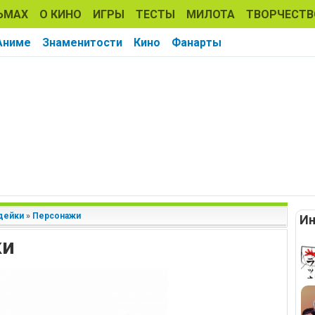
ЬМАХ
О КИНО
ИГРЫ
ТЕСТЫ
МИЛОТА
ТВОРЧЕСТВ
Аниме
Знаменитости
Кино
Фанарты
дейки
»
Персонажи
Ин
ки