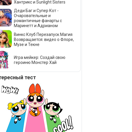
Хантрикс и Sunlight Sisters
Деди Баг и Супер Кот -
Очаровательные и
романтичные фанарты с
Маринетт и Адрианом
Винкс Клуб Перезапуск Магия
Возвращается: видео о Флоре,
Музе и Текне
Игра мейкер: Создай свою
героиню Монстер Хай
тересный тест