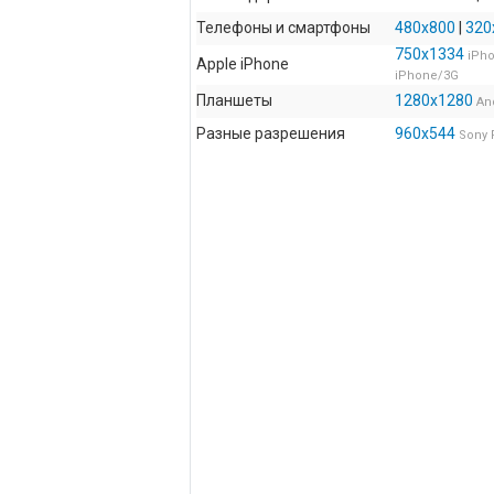
Телефоны и смартфоны
480x800
|
320
750x1334
iPho
Apple iPhone
iPhone/3G
Планшеты
1280x1280
An
Разные разрешения
960x544
Sony 