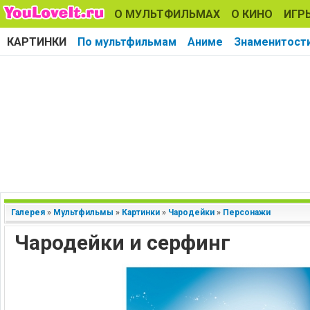
О МУЛЬТФИЛЬМАХ
О КИНО
ИГР
КАРТИНКИ
По мультфильмам
Аниме
Знаменитост
Галерея
»
Мультфильмы
»
Картинки
»
Чародейки
»
Персонажи
Чародейки и серфинг