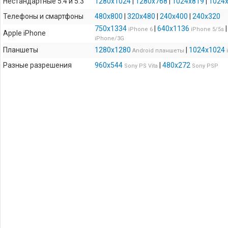
Нестандартные 5:4 и 5:3
1280x1024
|
1280x768
|
1024x819
|
1024
Телефоны и смартфоны
480x800
|
320x480
|
240x400
|
240x320
750x1334
|
640x1136
iPhone 6
iPhone 5/5s
Apple iPhone
iPhone/3G
Планшеты
1280x1280
|
1024x1024
Android планшеты
Разные разрешения
960x544
|
480x272
Sony PS Vita
Sony PSP