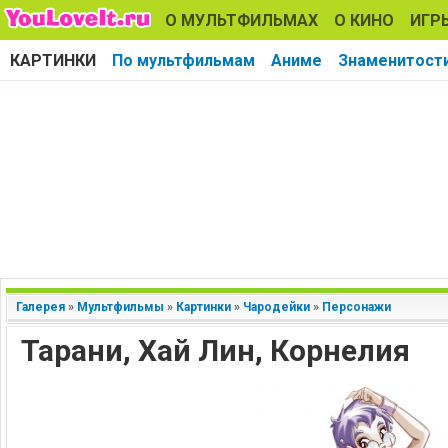
О МУЛЬТФИЛЬМАХ
О КИНО
ИГР
КАРТИНКИ
По мультфильмам
Аниме
Знаменитост
Галерея
»
Мультфильмы
»
Картинки
»
Чародейки
»
Персонажи
Тарани, Хай Лин, Корнелия