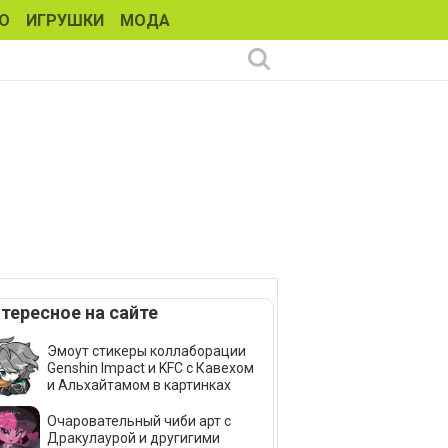
О
ИГРУШКИ
МОДА
тересное на сайте
Эмоут стикеры коллаборации
Genshin Impact и KFC с Кавехом
и Альхайтамом в картинках
Очаровательный чиби арт с
Дракулаурой и другигими