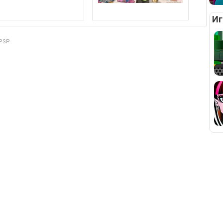
Иг
 PSP