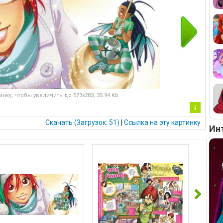
нку, чтобы увеличить до 573x283, 35.94 Kb
Ин
Скачать (Загрузок: 51)
|
Cсылка на эту картинку
фо
Ин
рм
ац
ия
к
ка
рти
нк
е