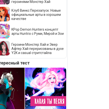
героинями Монстер Хай
Клуб Винкс Перезапуск: Новые
официальные арты в хорошем
качестве
KPop Demon Hunters концепт
арты Huntrix c Руми, Мирой и Зои
Героини Монстер Хай и Эвер
Афтер Хай перерисованы в духе
Y2K и casual стритстайла
тересный тест