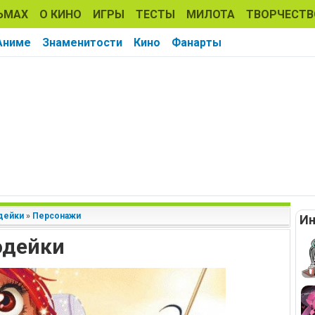
ЬМАХ
О КИНО
ИГРЫ
ТЕСТЫ
МИЛОТА
ТВОРЧЕСТВ
Аниме
Знаменитости
Кино
Фанарты
дейки
»
Персонажи
Ин
одейки