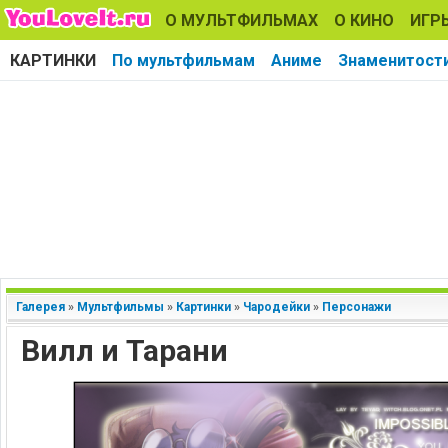
О МУЛЬТФИЛЬМАХ
О КИНО
ИГР
КАРТИНКИ
По мультфильмам
Аниме
Знаменитост
Галерея
»
Мультфильмы
»
Картинки
»
Чародейки
»
Персонажи
Вилл и Тарани