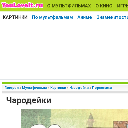
О МУЛЬТФИЛЬМАХ
О КИНО
ИГР
КАРТИНКИ
По мультфильмам
Аниме
Знаменитост
Галерея
»
Мультфильмы
»
Картинки
»
Чародейки
»
Персонажи
Чародейки