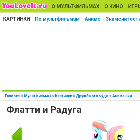
О МУЛЬТФИЛЬМАХ
О КИНО
ИГР
КАРТИНКИ
По мультфильмам
Аниме
Знаменитост
Галерея
»
Мультфильмы
»
Картинки
»
Дружба это чудо
»
Анимашки
Флатти и Радуга