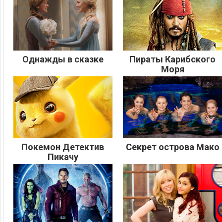
Однажды в сказке
Пираты Карибского
Моря
Покемон Детектив
Секрет острова Мако
Пикачу