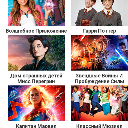
Волшебное Приложение
Гарри Поттер
Дом странных детей
Звездные Войны 7:
Мисс Перегрин
Пробуждение Силы
Капитан Марвел
Классный Мюзикл