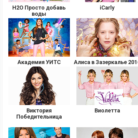
H2O Просто добавь
iCarly
воды
Академия УИТС
Алиса в Зазеркалье 201
Виктория
Виолетта
Победительница