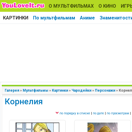
О МУЛЬТФИЛЬМАХ
О КИНО
ИГР
КАРТИНКИ
По мультфильмам
Аниме
Знаменитост
Галерея
»
Мультфильмы
»
Картинки
»
Чародейки
»
Персонажи
»
Корнел
Корнелия
по порядку в списке
|
по дате
|
по просмотрам
|