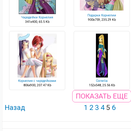
Подарки Корнелии
Чародейки Корнелия
900x759, 235.29 Kb
341x400, 65.5 Kb
Корнелия с чародейками
Cornelia
806x900, 207.47 Kb
152x548, 25.56 Kb
ПОКАЗАТЬ ЕЩЕ
Назад
1
2
3
4
5
6