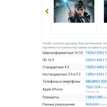
Чтобы скачать картинку Фантастические тва
картинка на компьютер нажми на нужное ра
Широкоформатные 16:10
1920x1200
|
1
HD 16:9
2560x1440
|
1
Стандартные 4:3
1920x1440
|
1
Нестандартные 5:4 и 5:3
1280x1024
|
1
Телефоны и смартфоны
480x800
|
320
750x1334
iPho
Apple iPhone
iPhone/3G
Планшеты
1280x1280
An
Разные разрешения
960x544
Sony 