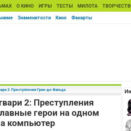
ЬМАХ
О КИНО
ИГРЫ
ТЕСТЫ
МИЛОТА
ТВОРЧЕСТВ
Аниме
Знаменитости
Кино
Фанарты
ари 2: Преступления Грин-де-Вальда
Ин
твари 2: Преступления
главные герои на одном
на компьютер