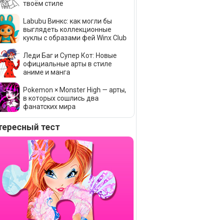
твоём стиле
Labubu Винкс: как могли бы
выглядеть коллекционные
куклы с образами фей Winx Club
Леди Баг и Супер Кот: Новые
официальные арты в стиле
аниме и манга
Pokemon × Monster High — арты,
в которых сошлись два
фанатских мира
тересный тест