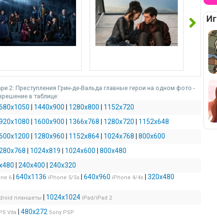
рти
нк
е
Иг
ри 2: Преступления Грин-де-Вальда главные герои на одном фото -
зрешение в таблице:
680x1050
|
1440x900
|
1280x800
|
1152x720
920x1080
|
1600x900
|
1366x768
|
1280x720
|
1152x648
600x1200
|
1280x960
|
1152x864
|
1024x768
|
800x600
280x768
|
1024x819
|
1024x600
|
800x480
x480
|
240x400
|
240x320
|
640x1136
|
640x960
|
320x480
ne 6
iPhone 5/5s
iPhone 4/4s
|
1024x1024
droid планшеты
iPad/iPad 2
|
480x272
PS Vita
Sony PSP