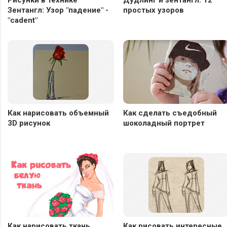
Рисунки в технике
Дудлинг и зентангл: 12
Зентангл: Узор "падение" -
простых узоров
"сadent"
Как нарисовать объемный
Как сделать съедобный
3D рисунок
шоколадный портрет
Как нарисовать ткань
Как рисовать интересные