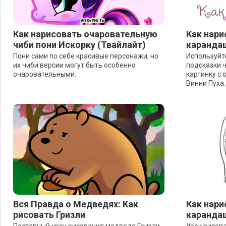
Как нарисовать очаровательную
Как нари
чиби пони Искорку (Твайлайт)
каранда
Пони сами по себе красивые персонажи, но
Используйт
их чиби версии могут быть особенно
подсказки 
очаровательными.
картинку с 
Винни Пуха.
Вся Правда о Медведях: Как
Как нари
рисовать Гризли
каранда