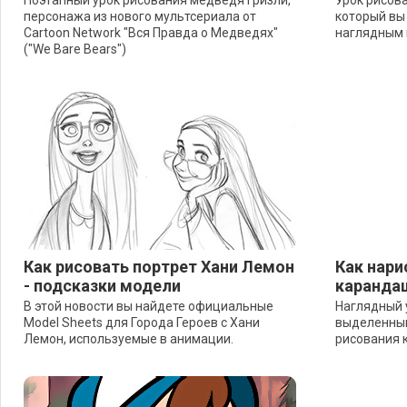
Поэтапный урок рисования медведя Гризли,
Урок рисов
персонажа из нового мультсериала от
который вы
Cartoon Network "Вся Правда о Медведях"
наглядным 
("We Bare Bears")
Как рисовать портрет Хани Лемон
Как нари
- подсказки модели
каранда
В этой новости вы найдете официальные
Наглядный 
Model Sheets для Города Героев с Хани
выделенным
Лемон, используемые в анимации.
рисования 