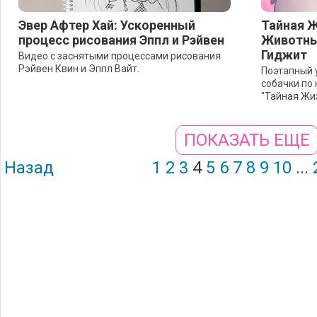
Эвер Афтер Хай: Ускоренный
Тайная 
процесс рисования Эппл и Рэйвен
Животных
Гиджит
Видео с заснятыми процессами рисования
Рэйвен Квин и Эппл Вайт.
Поэтапный 
собачки по
"Тайная Жи
ПОКАЗАТЬ ЕЩЕ
Назад
1
2
3
4
5
6
7
8
9
10
...