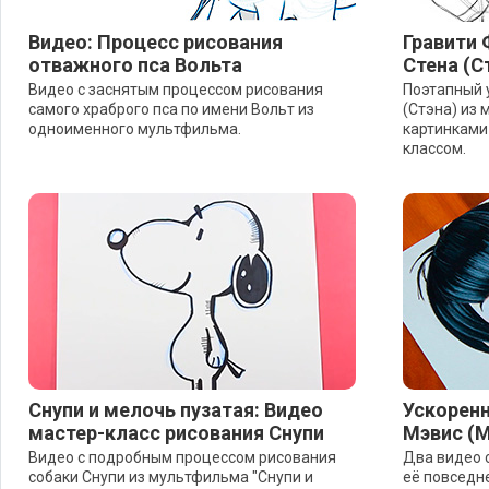
Видео: Процесс рисования
Гравити 
отважного пса Вольта
Стена (С
Видео с заснятым процессом рисования
Поэтапный 
самого храброго пса по имени Вольт из
(Стэна) из 
одноименного мультфильма.
картинками
классом.
Снупи и мелочь пузатая: Видео
Ускоренн
мастер-класс рисования Снупи
Мэвис (М
Видео с подробным процессом рисования
Два видео 
собаки Снупи из мультфильма "Снупи и
её повседн