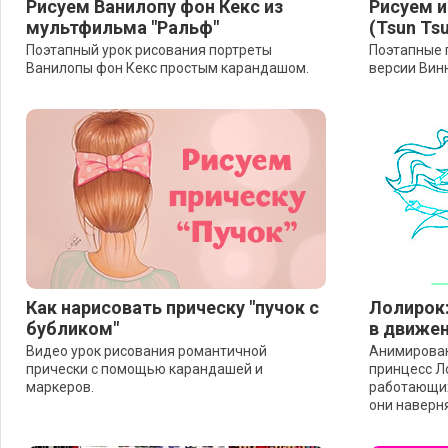
Рисуем Ванилопу фон Кекс из
Рисуем 
мультфильма "Ральф"
(Tsun Ts
Поэтапный урок рисования портреты
Поэтапные 
Ванилопы фон Кекс простым карандашом.
версии Вин
Как нарисовать прическу "пучок с
Лолирок:
бубликом"
в движе
Видео урок рисования романтичной
Анимирова
прически с помощью карандашей и
принцесс Л
маркеров.
работающих
они наверня